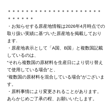
3,240円
(税込・送料別)
ＣＮ－２３「食の匠
工房」スライスセッ
ト（6種７品入り）
(*)
4,320円
(税込・送料別)
ＯＲ－２１「伝統の
逸品」ホワイトハム
2種セット
(*)
4,320円
(税込・送料別)