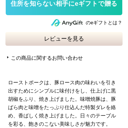
＜ローストポーク＞350g
●内容量：350g
●原材料名：豚ロース肉（チリ）、食塩、砂糖、
香辛料／リン酸塩（Ｎａ）、調味料（アミノ
酸）、酸化防止剤（ビタミンＣ）、発色剤（亜
硝酸Ｎａ）、（一部に豚肉を含む）
●賞味期限：製造日起算45日
●本製品に含まれるアレルギー物質：豚肉
＜味噌焼豚＞200g
●内容量：200g
●原材料名：豚ばら肉（輸入）、米みそ、砂糖、
食塩、しょうゆ、はちみつ、（一部に小麦・大
豆・豚肉を含む）
●輸入の原産国：フランス、スペイン、デンマー
ク、イギリス、ベルギー
●賞味期限：製造日起算45日
●本製品に含まれるアレルギー物質：小麦・大
豆・豚肉