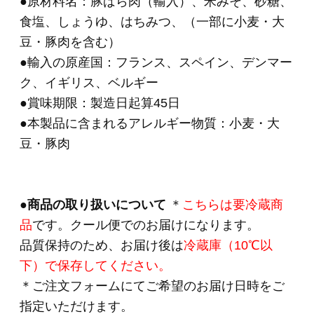
HOME
>
ギフトセット 3,000円～
>
ＯＲ－３１「伝
統の逸品」ブロック２種セット
HOME
>
ギフトセレクション
>
ＯＲ－３１「伝統
の逸品」ブロック２種セット
HOME
>
伝統の逸品シリーズ
>
ＯＲ－３１「伝統
の逸品」ブロック２種セット
HOME
>
住所を知らなくても贈れるeギフト
>
ＯＲ
－３１「伝統の逸品」ブロック２種セット
関連商品
ＣＮ－２２ 「食の
匠工房」スライスセ
ット（5種入り）
(*)