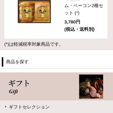
お手軽にサラダやサンドイッチに
お弁当や普段の食卓のアクセントに
お酒に合う逸品
サイト内検索
表示：スマートフォン｜
PC版
このサイトは、企業の実在証明と通信の暗号化のため、サ
イバートラストの
サーバ証明書
を導入しています。
Trusted Webシールをクリックして、検証結果をご確認いた
だけます。