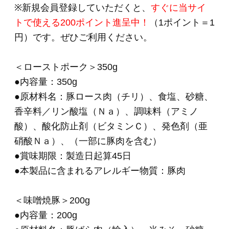
●商品の取り扱いについて
＊
こちらは要冷蔵商
品
です。クール便でのお届けになります。
品質保持のため、お届け後は
冷蔵庫（10℃以
下）で保存してください。
＊ご注文フォームにてご希望のお届け日時をご
指定いただけます。
＊＊＊＊＊＊＊＊＊＊＊＊＊＊＊＊＊＊＊＊＊
＊＊＊＊＊＊
・お知らせする原産地情報は2026年4月時点での
取り扱い実績に基づいた原産地を掲載しており
ます.
・原産地表示として「A国、B国」と複数国記載
しているのは、
“それら複数国の原材料を生産日により切り替え
て使用している場合”と、
“複数国の原材料を混合している場合”がございま
す。
・原料事情により変更されることがあります。
あらかじめご了承の程、お願いいたします。