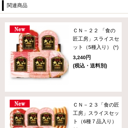
スペシャルメニュー
住所を知らなくても贈れるeギフト
送料無料セット
単品おとりよせ
ご自宅用セット
ハム・生ハム
ベーコン
ソーセージ・ドライソーセージ（サラミ）
バラエティ （焼豚・その他）