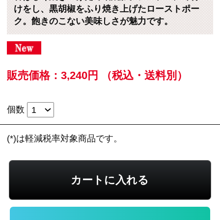
カートに入れる
住所を知らない相手にeギフトで贈る
のeギフトとは？
レビューを見る
この商品に関するお問い合わせ
ローストポークは、豚ロース肉の味わいを引き
出すためにシンプルに味付けをし、仕上げに黒
胡椒をふり、焼き上げました。味噌焼豚は、豚
ばら肉と味噌をたっぷり仕込んだ特製ダレを絡
め、香ばしく焼き上げました。日々のテーブル
を彩る、飽きのこない美味しさが魅力です。
※新規会員登録していただくと、
すぐに当サイ
トで使える200ポイント進呈中！
（1ポイント＝1
円）です。ぜひご利用ください。