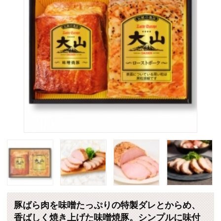
豚ばら肉を味噌たっぷりの特製ダレとからめ、
香ばしく焼き上げた味噌焼豚。シンプルに味付
けをし、黒胡椒をふり焼き上げたローストポー
ク。飽きのこない美味しさが魅力です。
販売価格：3,240円 （税込・送料別）
個数
(*)は軽減税率対象商品です。