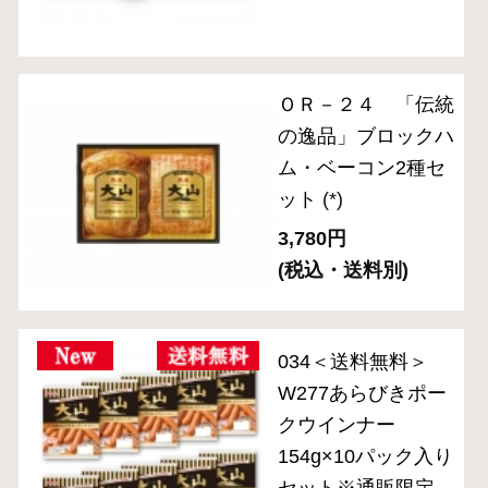
ためしセット※通販
限定
(*)
2,850円
(税込)
ＯＲ－２１「伝統の
逸品」ホワイトハム
2種セット
(*)
4,320円
(税込・送料別)
＜送料無料＞OT-
6『大山ハムおため
しセットB』※公式
通販限定
(*)
3,980円
(税込)