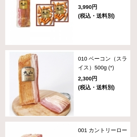
010 ベーコン（スラ
イス）500g
(*)
2,300円
(税込・送料別)
001 カントリーロー
スト（スライス）
280g
(*)
2,720円
(税込・送料別)
ＯＲ－３５「伝統の
逸品」6種バラエテ
ィセット
(*)
5,400円
(税込・送料別)