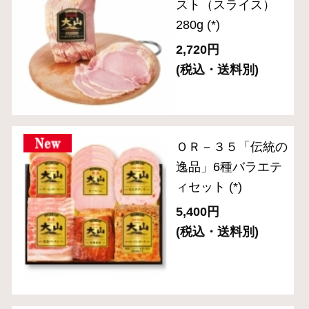
ＣＮ－２７「食の匠
工房」ローストビー
フ入りセット（6種
入り）
(*)
6,480円
(税込・送料別)
ＣＮ－２４ 「食の
匠工房」スライスセ
ット（7種8品入り）
(*)
5,400円
(税込・送料別)