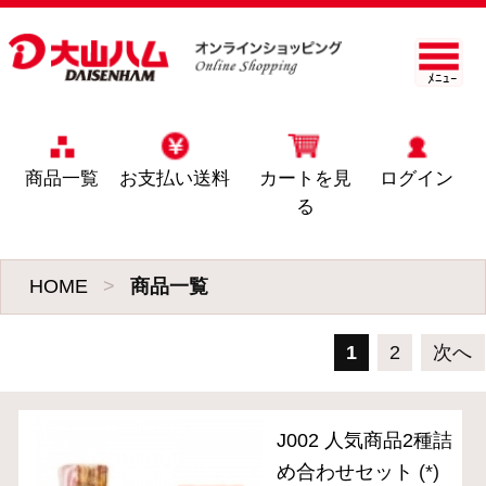
ﾒﾆｭｰ
商品一覧
お支払い送料
カートを見
ログイン
る
HOME
>
商品一覧
1
2
次へ
J002 人気商品2種詰
め合わせセット
(*)
3,990円
(税込・送料別)