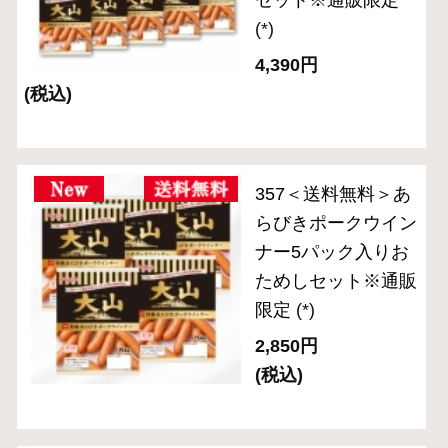
＜送料無料＞OT-
4『大山ハムおため
しセットA』※公式
通販限定
(*)
3,240円
(税込)
ＯＲ－３６「伝統の
逸品」スライスセッ
ト（５品入り）
(*)
3,240円
(税込・送料別)
ＯＲ－３１「伝統の
逸品」ブロック２種