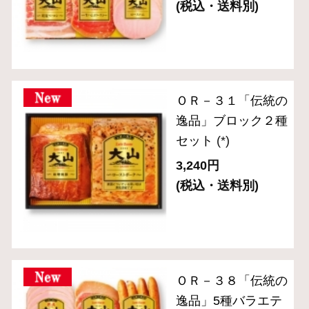
ト（6種７品入り）
(*)
4,320円
(税込・送料別)
ＣＮ－２８「食の匠
工房」ローストビー
フ入りセット （7種
入り）
(*)
10,800円
(税込・送料別)
(*)は軽減税率対象商品です。
1
2
次へ
商品を探す