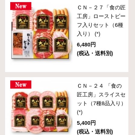
ＯＲ－２４ 「伝統
の逸品」ブロックハ
ム・ベーコン2種セ
ット
(*)
3,780円
(税込・送料別)
034＜送料無料＞
W277あらびきポー
クウインナー
154g×10パック入り
セット※通販限定
(*)
4,390円
(税込)
357＜送料無料＞あ
らびきポークウイン
ナー5パック入りお