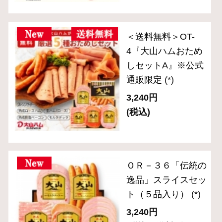
(税込・送料別)
ＯＲ－７ 「伝統の
逸品」焼豚入りブロ
ック3種セット
(*)
7,020円
(税込・送料別)
ＣＮ－２２ 「食の
匠工房」スライスセ
ット（5種入り）
(*)
3,240円
(税込・送料別)
ＣＮ－２３「食の匠
工房」スライスセッ