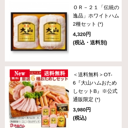
セット
(*)
3,240円
(税込・送料別)
ＯＲ－３８「伝統の
逸品」5種バラエテ
ィセット
(*)
4,320円
(税込・送料別)
ＯＲ－２６ 「伝統
の逸品」乾塩ベーコ
ン入りブロック3種
セット
(*)
5,400円