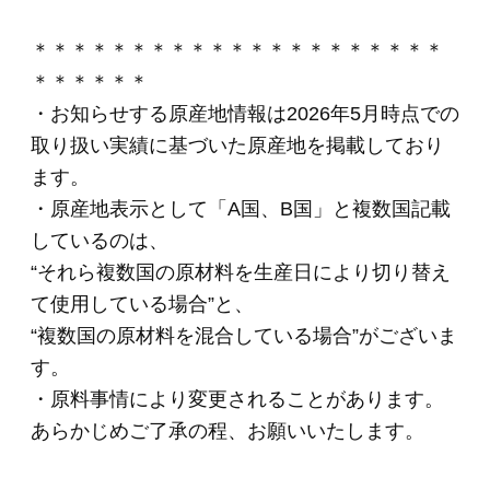
001 カントリーロー
スト（スライス）
280g
(*)
2,720円
(税込・送料別)
002 ペッパーシンケ
ン（スライス）
280g
(*)
2,720円
(税込・送料別)
006 生ハムロース
（スライス）40g×3
パック
(*)
1,670円