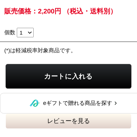
レビューを見る
この商品に関するお問い合わせ
スモークの香りとマイルドな豚もも肉の味わい
が調和した、あっさり風味のボンレスハムで
す。お好みの厚さにスライスし、ハムステーキ
やオードブル、サラダ、サンドイッチ等にお使
いください。
※新規会員登録していただくと、
すぐに当サイ
トで使える200ポイント進呈中
（1ポイント＝1
円）です！ぜひご利用ください。
＜ももハム＞340g
●内容量：340g
●原材料名：豚もも肉（チリ又はメキシコ）、ぶ
どう糖、食塩／リン酸塩（Ｎａ）、調味料（ア
ミノ酸）、酸化防止剤（ビタミンＣ）、発色剤
（亜硝酸Ｎａ）、（一部に豚肉を含む）
●賞味期限：製造日起算45日