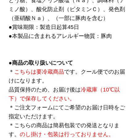
て使用している場合”と、
“複数国の原材料を混合している場合”がございま
す。
・原料事情により変更されることがあります。
あらかじめご了承の程、お願いいたします。
HOME
>
お手軽にサラダやサンドイッチに
>
007
ももハム 340g
HOME
>
単品おとりよせ 2,000円～
>
007 ももハム
340g
HOME
>
単品おとりよせ
>
007 ももハム 340g
HOME
>
ハム・生ハム
>
007 ももハム 340g
関連商品