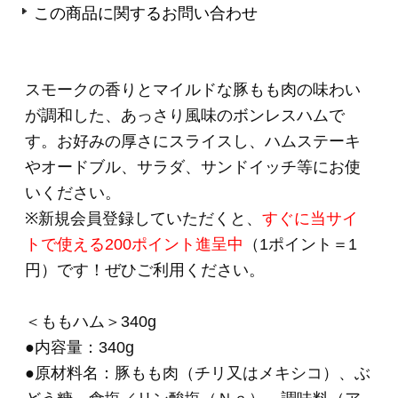
●本製品に含まれるアレルギー物質：豚肉
●商品の取り扱いについて
＊
こちらは要冷蔵商品
です。クール便でのお届
けになります。
品質保持のため、お届け後は
冷蔵庫（10℃以
下）で保存してください。
＊ご注文フォームにてご希望のお届け日時をご
指定いただけます。
＊こちらの商品は簡易包装での発送となりま
す。
のし掛け・包装は行っておりません。
＊＊＊＊＊＊＊＊＊＊＊＊＊＊＊＊＊＊＊＊＊
＊＊＊＊＊＊
・お知らせする原産地情報は2026年5月時点での
取り扱い実績に基づいた原産地を掲載しており
ます。
・原産地表示として「A国、B国」と複数国記載
しているのは、
“それら複数国の原材料を生産日により切り替え