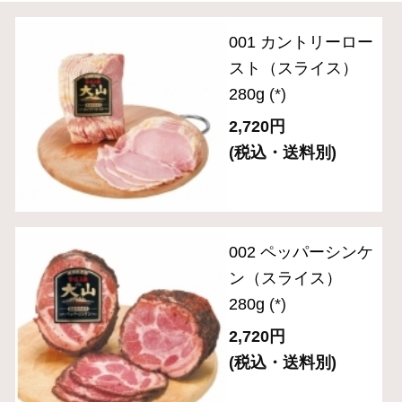
食の匠工房シリーズ
伝統の逸品シリーズ
スペシャルメニュー
住所を知らなくても贈れるeギフト
送料無料セット
単品おとりよせ
ご自宅用セット
ハム・生ハム
ベーコン
ソーセージ・ドライソーセージ（サラミ）
バラエティ （焼豚・その他）