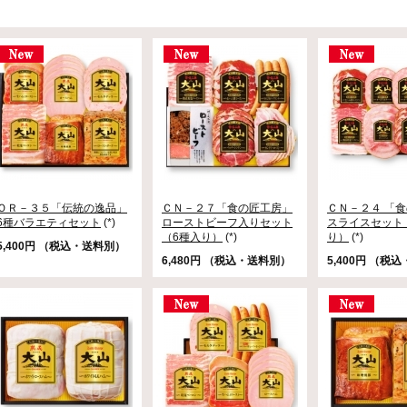
ＯＲ－３５「伝統の逸品」
ＣＮ－２７「食の匠工房」
ＣＮ－２４ 「
6種バラエティセット
(*)
ローストビーフ入りセット
スライスセット
（6種入り）
(*)
り）
(*)
5,400円 （税込・送料別）
6,480円 （税込・送料別）
5,400円 （税