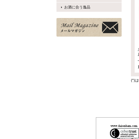
お酒に合う逸品
(*