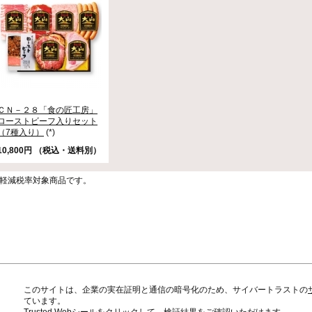
ＣＮ－２８「食の匠工房」
ローストビーフ入りセット
（7種入り）
(*)
10,800円 （税込・送料別）
)は軽減税率対象商品です。
このサイトは、企業の実在証明と通信の暗号化のため、サイバートラストの
ています。