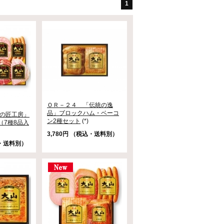
1
ＯＲ－２４ 「伝統の逸
品」ブロックハム・ベーコ
食の匠工房」
ン2種セット
(*)
（7種8品入
3,780円 （税込・送料別）
込・送料別）