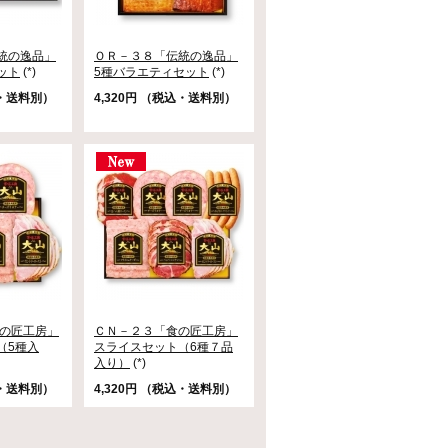
統の逸品」
ＯＲ－３８「伝統の逸品」
ット
(*)
5種バラエティセット
(*)
込・送料別）
4,320円 （税込・送料別）
食の匠工房」
ＣＮ－２３「食の匠工房」
（5種入
スライスセット（6種７品
入り）
(*)
込・送料別）
4,320円 （税込・送料別）