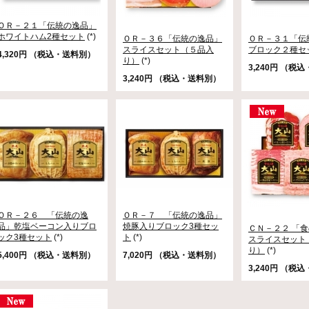
ＯＲ－２１「伝統の逸品」
ホワイトハム2種セット
(*)
ＯＲ－３６「伝統の逸品」
ＯＲ－３１「伝
スライスセット（５品入
ブロック２種セ
4,320円 （税込・送料別）
り）
(*)
3,240円 （税
3,240円 （税込・送料別）
ＯＲ－２６ 「伝統の逸
ＯＲ－７ 「伝統の逸品」
品」乾塩ベーコン入りブロ
焼豚入りブロック3種セッ
ＣＮ－２２ 「
ック3種セット
(*)
ト
(*)
スライスセット
り）
(*)
5,400円 （税込・送料別）
7,020円 （税込・送料別）
3,240円 （税