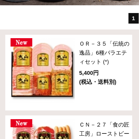
ィセット
(*)
5,400円
(税込・送料別)
ＣＮ－２７「食の匠
工房」ローストビー
フ入りセット（6種
入り）
(*)
6,480円
(税込・送料別)
ＣＮ－２４ 「食の
匠工房」スライスセ
ット（7種8品入り）
(*)
5,400円