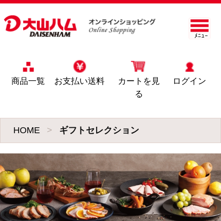
ﾒﾆｭｰ
商品一覧
お支払い送料
カートを見
ログイン
る
HOME
>
ギフトセレクション
1
ＯＲ－３５「伝統の
逸品」6種バラエテ