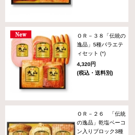
ット（5種入り）
(*)
3,240円
(税込・送料別)
ＣＮ－２３「食の匠
工房」スライスセッ
ト（6種７品入り）
(*)
4,320円
(税込・送料別)
ＣＮ－２８「食の匠
工房」ローストビー
フ入りセット （7種
入り）
(*)
10,800円
(税込・送料別)