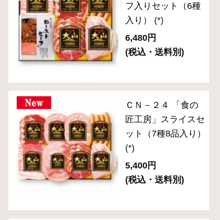
(税込・送料別)
ＯＲ－２４ 「伝統
の逸品」ブロックハ
ム・ベーコン2種セ
ット
(*)
3,780円
(税込・送料別)
ＯＲ－２１「伝統の
逸品」ホワイトハム
2種セット
(*)
4,320円
(税込・送料別)
ＯＲ－３６「伝統の
逸品」スライスセッ