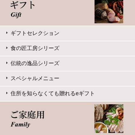
サイト内検索
表示：スマートフォン｜
PC版
このサイトは、企業の実在証明と通信の暗号化のため、サ
イバートラストの
サーバ証明書
を導入しています。
Trusted Webシールをクリックして、検証結果をご確認いた
だけます。
大山ハム コーポレートサイト
特定商取引法に基づく表記
｜
よくある質問
プライバシーポリシー
｜
お問い合わせ