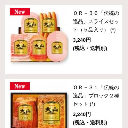
ＯＲ－２６ 「伝統
の逸品」乾塩ベーコ
ン入りブロック3種
セット
(*)
5,400円
(税込・送料別)
ＯＲ－７ 「伝統の
逸品」焼豚入りブロ
ック3種セット
(*)
7,020円
(税込・送料別)
ＣＮ－２２ 「食の
匠工房」スライスセ