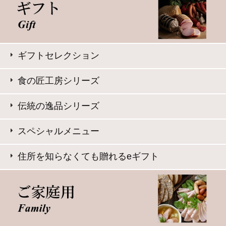
サイト内検索
表示：スマートフォン｜
PC版
このサイトは、企業の実在証明と通信の暗号化のため、サ
イバートラストの
サーバ証明書
を導入しています。
Trusted Webシールをクリックして、検証結果をご確認いた
だけます。
大山ハム コーポレートサイト
特定商取引法に基づく表記
｜
よくある質問
プライバシーポリシー
｜
お問い合わせ