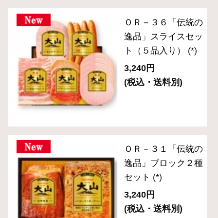
ＯＲ－２６ 「伝統
の逸品」乾塩ベーコ
ン入りブロック3種
セット
(*)
5,400円
(税込・送料別)
ＯＲ－７ 「伝統の
逸品」焼豚入りブロ
ック3種セット
(*)
7,020円
(税込・送料別)
ＣＮ－２２ 「食の
匠工房」スライスセ