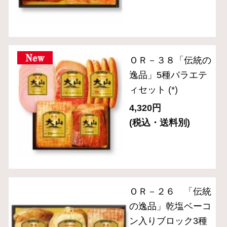
ット（5種入り）
(*)
3,240円
(税込・送料別)
ＣＮ－２３「食の匠
工房」スライスセッ
ト（6種７品入り）
(*)
4,320円
(税込・送料別)
ＣＮ－２８「食の匠
工房」ローストビー
フ入りセット （7種
入り）
(*)
10,800円
(税込・送料別)