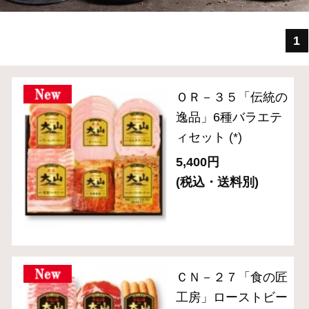
ィセット
(*)
5,400円
(税込・送料別)
ＣＮ－２７「食の匠
工房」ローストビー
フ入りセット（6種
入り）
(*)
6,480円
(税込・送料別)
ＣＮ－２４ 「食の
匠工房」スライスセ
ット（7種8品入り）
(*)
5,400円