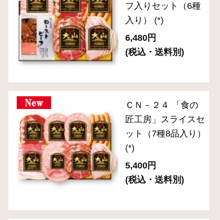
(税込・送料別)
ＯＲ－２４ 「伝統
の逸品」ブロックハ
ム・ベーコン2種セ
ット
(*)
3,780円
(税込・送料別)
ＯＲ－２１「伝統の
逸品」ホワイトハム
2種セット
(*)
4,320円
(税込・送料別)
ＯＲ－３６「伝統の
逸品」スライスセッ