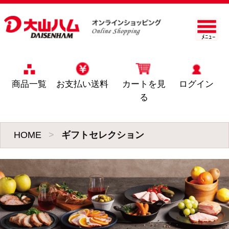
ﾒﾆｭｰ
商品一覧
お支払い送料
カートを見
ログイン
る
HOME
>
ギフトセレクション
1
ＯＲ－３５「伝統の
逸品」6種バラエテ