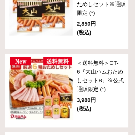
(税込)
＜送料無料＞OT-
4『大山ハムおため
しセットA』※公式
通販限定
(*)
3,240円
(税込)
J001 人気商品3種詰
め合わせセット
(*)
6,400円
(税込・送料別)
063＜送料無料＞