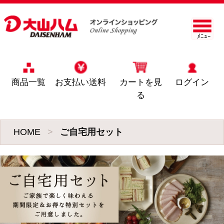
ﾒﾆｭｰ
商品一覧
お支払い送料
カートを見
ログイン
る
HOME
>
ご自宅用セット
1
J002 人気商品2種詰
め合わせセット
(*)