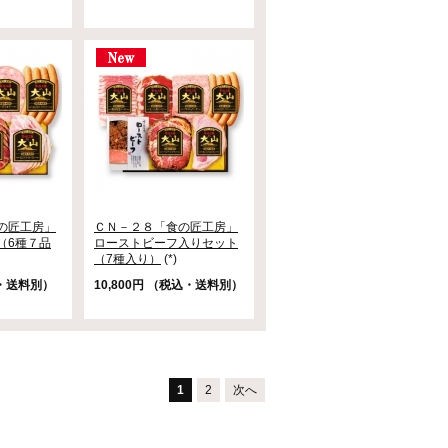
の匠工房」
ＣＮ－２８「食の匠工房」
（6種７品
ローストビーフ入りセット
（7種入り）
(*)
込・送料別）
10,800円 （税込・送料別）
1
2
次へ