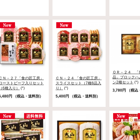
ＯＲ－２４ 「
品」ブロックハ
ＣＮ－２７「食の匠工房」
ＣＮ－２４ 「食の匠工房」
ン2種セット
(*)
ローストビーフ入りセット
スライスセット（7種8品入
（6種入り）
(*)
り）
(*)
3,780円 （税
6,480円 （税込・送料別）
5,400円 （税込・送料別）