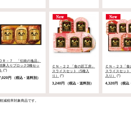
ＯＲ－７ 「伝統の逸品」
焼豚入りブロック3種セッ
ＣＮ－２２ 「食の匠工房」
ＣＮ－２３「食
ト
(*)
スライスセット（5種入
スライスセット
り）
(*)
入り）
(*)
7,020円 （税込・送料別）
3,240円 （税込・送料別）
4,320円 （税
)は軽減税率対象商品です。