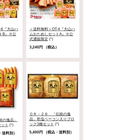
-6『大山ハ
＜送料無料＞OT-4『大山ハ
トB』※公
ムおためしセットA』※公
式通販限定
(*)
）
3,240円 （税込）
ＯＲ－２６ 「伝統の逸
品」乾塩ベーコン入りブロ
統の逸品」
ック3種セット
(*)
セット
(*)
5,400円 （税込・送料別）
込・送料別）