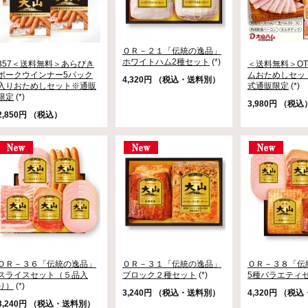
ＯＲ－２１「伝統の逸品」
ホワイトハム2種セット
(*)
357＜送料無料＞あらびき
＜送料無料＞OT
ポークウインナー5パック
ムおためしセッ
4,320円 （税込・送料別）
入りおためしセット※通販
式通販限定
(*)
限定
(*)
3,980円 （税込
2,850円 （税込）
ＯＲ－３６「伝統の逸品」
ＯＲ－３１「伝統の逸品」
ＯＲ－３８「伝
スライスセット（５品入
ブロック２種セット
(*)
5種バラエティ
り）
(*)
3,240円 （税込・送料別）
4,320円 （税
3,240円 （税込・送料別）