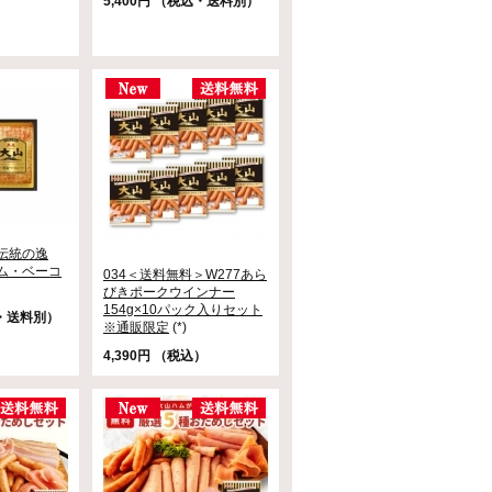
5,400円 （税込・送料別）
伝統の逸
ム・ベーコ
034＜送料無料＞W277あら
びきポークウインナー
154g×10パック入りセット
込・送料別）
※通販限定
(*)
4,390円 （税込）