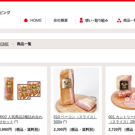
HOME
>
商品一覧
J002 人気商品2種詰め合わ
010 ベーコン（スライス）
001 カントリ
せセット
(*)
500g
(*)
（スライス）28
3,990円 （税込・送料別）
2,300円 （税込・送料別）
2,720円 （税