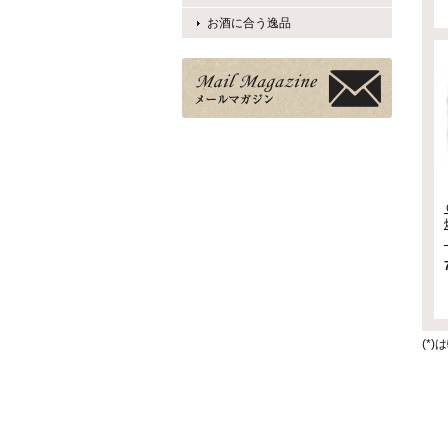
お酒に合う逸品
(*