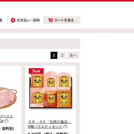
1
2
次へ
ーロースト
0g
(*)
ＯＲ－３５「伝統の逸品」
6種バラエティセット
(*)
込・送料別）