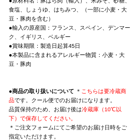
HOME
>
ギフトセット 3,000円～
>
ＯＲ－３１「伝
統の逸品」ブロック２種セット
HOME
>
ギフトセレクション
>
ＯＲ－３１「伝統
の逸品」ブロック２種セット
HOME
>
伝統の逸品シリーズ
>
ＯＲ－３１「伝統
の逸品」ブロック２種セット
HOME
>
住所を知らなくても贈れるeギフト
>
ＯＲ
－３１「伝統の逸品」ブロック２種セット
関連商品
ＣＮ－２２ 「食の
匠工房」スライスセ
ット（5種入り）
(*)