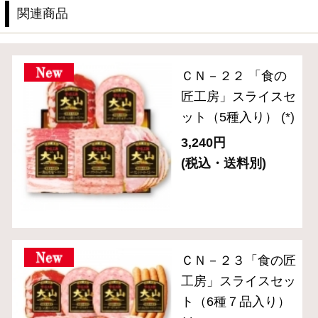
スペシャルメニュー
住所を知らなくても贈れるeギフト
送料無料セット
単品おとりよせ
ご自宅用セット
ハム・生ハム
ベーコン
ソーセージ・ドライソーセージ（サラミ）
バラエティ （焼豚・その他）