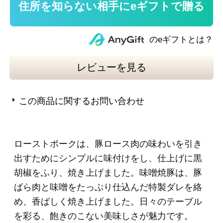
＜ローストポーク＞350g
●内容量：350g
●原材料名：豚ロース肉（チリ）、食塩、砂糖、
香辛料／リン酸塩（Ｎａ）、調味料（アミノ
酸）、酸化防止剤（ビタミンＣ）、発色剤（亜
硝酸Ｎａ）、（一部に豚肉を含む）
●賞味期限：製造日起算45日
●本製品に含まれるアレルギー物質：豚肉
＜味噌焼豚＞200g
●内容量：200g
●原材料名：豚ばら肉（輸入）、米みそ、砂糖、
食塩、しょうゆ、はちみつ、（一部に小麦・大
豆・豚肉を含む）
●輸入の原産国：フランス、スペイン、デンマー
ク、イギリス、ベルギー
●賞味期限：製造日起算45日
●本製品に含まれるアレルギー物質：小麦・大
豆・豚肉