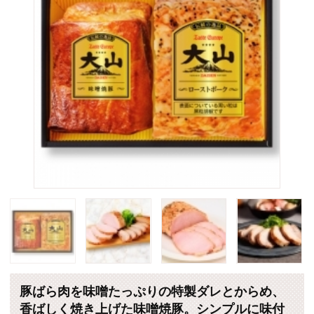
豚ばら肉を味噌たっぷりの特製ダレとからめ、
香ばしく焼き上げた味噌焼豚。シンプルに味付
けをし、黒胡椒をふり焼き上げたローストポー
ク。飽きのこない美味しさが魅力です。
販売価格：3,240円 （税込・送料別）
個数
(*)は軽減税率対象商品です。