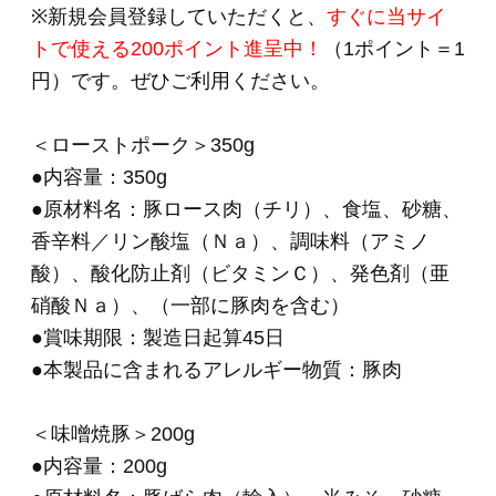
●商品の取り扱いについて
＊
こちらは要冷蔵商
品
です。クール便でのお届けになります。
品質保持のため、お届け後は
冷蔵庫（10℃以
下）で保存してください。
＊ご注文フォームにてご希望のお届け日時をご
指定いただけます。
＊＊＊＊＊＊＊＊＊＊＊＊＊＊＊＊＊＊＊＊＊
＊＊＊＊＊＊
・お知らせする原産地情報は2026年4月時点での
取り扱い実績に基づいた原産地を掲載しており
ます.
・原産地表示として「A国、B国」と複数国記載
しているのは、
“それら複数国の原材料を生産日により切り替え
て使用している場合”と、
“複数国の原材料を混合している場合”がございま
す。
・原料事情により変更されることがあります。
あらかじめご了承の程、お願いいたします。