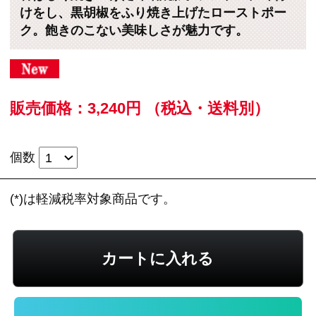
カートに入れる
住所を知らない相手にeギフトで贈る
のeギフトとは？
レビューを見る
この商品に関するお問い合わせ
ローストポークは、豚ロース肉の味わいを引き
出すためにシンプルに味付けをし、仕上げに黒
胡椒をふり、焼き上げました。味噌焼豚は、豚
ばら肉と味噌をたっぷり仕込んだ特製ダレを絡
め、香ばしく焼き上げました。日々のテーブル
を彩る、飽きのこない美味しさが魅力です。
※新規会員登録していただくと、
すぐに当サイ
トで使える200ポイント進呈中！
（1ポイント＝1
円）です。ぜひご利用ください。