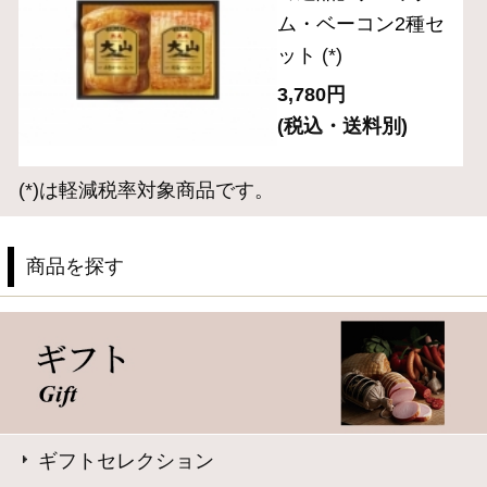
お手軽にサラダやサンドイッチに
お弁当や普段の食卓のアクセントに
お酒に合う逸品
サイト内検索
表示：スマートフォン｜
PC版
このサイトは、企業の実在証明と通信の暗号化のため、サ
イバートラストの
サーバ証明書
を導入しています。
Trusted Webシールをクリックして、検証結果をご確認いた
だけます。