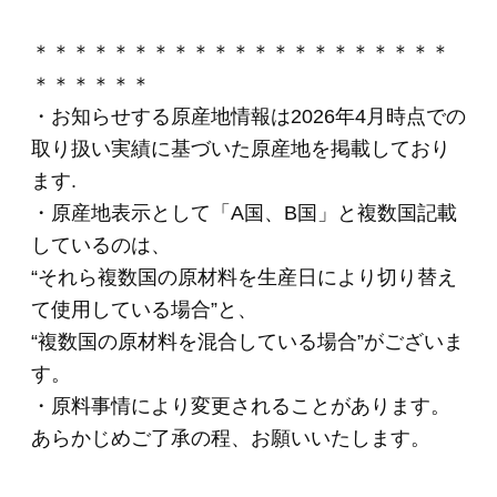
3,240円
(税込・送料別)
ＣＮ－２３「食の匠
工房」スライスセッ
ト（6種７品入り）
(*)
4,320円
(税込・送料別)
ＯＲ－２１「伝統の
逸品」ホワイトハム
2種セット
(*)
4,320円
(税込・送料別)