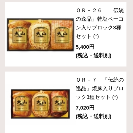
フ入りセット （7種
入り）
(*)
10,800円
(税込・送料別)
(*)は軽減税率対象商品です。
1
商品を探す
ギフトセレクション
食の匠工房シリーズ
伝統の逸品シリーズ