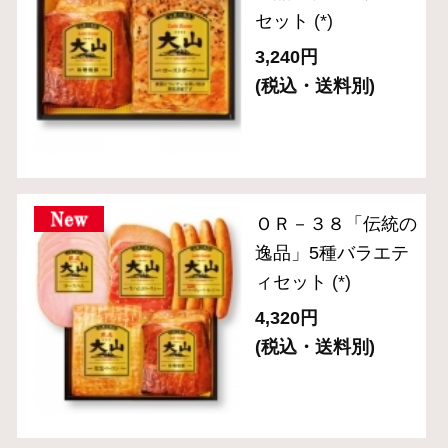
ＣＮ－２２ 「食の
匠工房」スライスセ
ット（5種入り）
(*)
3,240円
(税込・送料別)
ＣＮ－２３「食の匠
工房」スライスセッ
ト（6種７品入り）
(*)
4,320円
(税込・送料別)
ＣＮ－２８「食の匠
工房」ローストビー