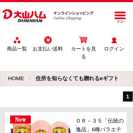
ﾒﾆｭｰ
商品一覧
お支払い送料
カートを見
ログイン
る
HOME
>
住所を知らなくても贈れるeギフト
1
ＯＲ－３５「伝統の
逸品」6種バラエテ
ィセット
(*)
5,400円
(税込・送料別)