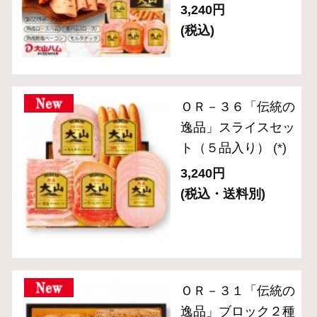
ィセット
(*)
4,320円
(税込・送料別)
ＯＲ－２６ 「伝統
の逸品」乾塩ベーコ
ン入りブロック3種
セット
(*)
5,400円
(税込・送料別)
ＯＲ－７ 「伝統の
逸品」焼豚入りブロ
ック3種セット
(*)
7,020円
(税込・送料別)