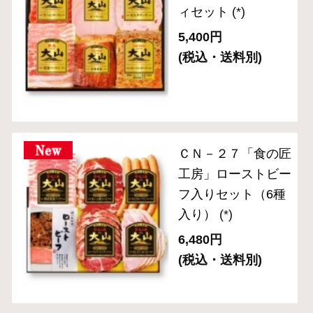
ＣＮ－２７「食の匠
工房」ローストビー
フ入りセット（6種
入り）
(*)
6,480円
(税込・送料別)
ＣＮ－２４ 「食の
匠工房」スライスセ
ット（7種8品入り）
(*)
5,400円
(税込・送料別)
ＯＲ－２４ 「伝統
の逸品」ブロックハ
ム・ベーコン2種セ