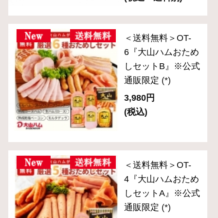
ＯＲ－３６「伝統の
逸品」スライスセッ
ト（５品入り）
(*)
3,240円
(税込・送料別)
ＯＲ－３１「伝統の
逸品」ブロック２種
セット
(*)
3,240円
(税込・送料別)
ＯＲ－３８「伝統の
逸品」5種バラエテ