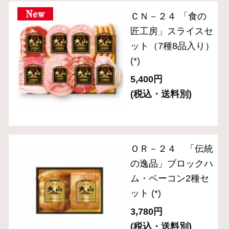
ット
(*)
3,780円
(税込・送料別)
＜送料無料＞OT-
6『大山ハムおため
しセットB』※公式
通販限定
(*)
3,980円
(税込)
＜送料無料＞OT-
4『大山ハムおため
しセットA』※公式
通販限定
(*)
3,240円
(税込)