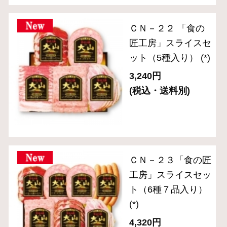
スペシャルメニュー
住所を知らなくても贈れるeギフト
送料無料セット
単品おとりよせ
ご自宅用セット
ハム・生ハム
ベーコン
ソーセージ・ドライソーセージ（サラミ）
バラエティ （焼豚・その他）