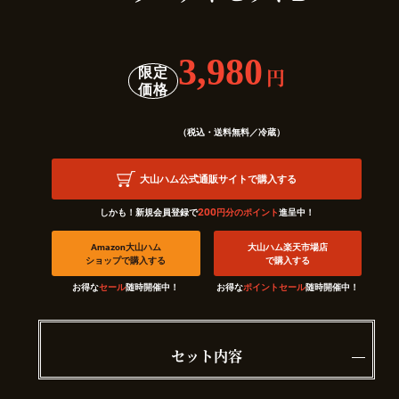
3,980
限定
円
価格
（税込・送料無料／冷蔵）
大山ハム公式通販サイトで購入する
200
しかも！新規会員登録で
円分のポイント
進呈中！
Amazon大山ハム
大山ハム楽天市場店
ショップで購入する
で購入する
お得な
セール
随時開催中！
お得な
ポイントセール
随時開催中！
セット内容