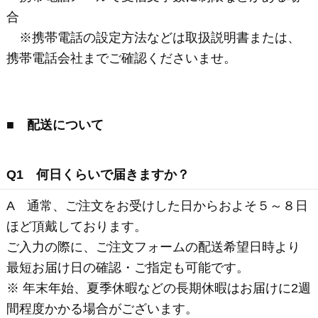
A 送料は、１回のご注文でお届け先1カ所につき、
全国一律990円（税込／クール便・チルド便）となり
ます。
※ お届け先1件につき、かつ同一温度帯の商品を
10,000円（税込）以上ご注文いただく場合は送料無
料となります。
※ ただし温度帯（常温・冷蔵・冷凍）が異なる商品
は同梱による一括配送ができかねるため、別途880円
（税込）必要となります。あらかじめご了承くださ
い。
※ 送料は、キャンペーンなど期間限定で変更になる
場合がございます。
Q4 「お買上げ明細書（納品書）」について
A 環境保護（エコ活動の）の観点より「お買上げ明
細書（納品書）」は、原則ご注文商品との同梱を廃
止させていただいております。
※ 当店からの「注文確認メール」がお買上げ明細書
を兼ねていますので、そちらをご確認くださいま
せ。