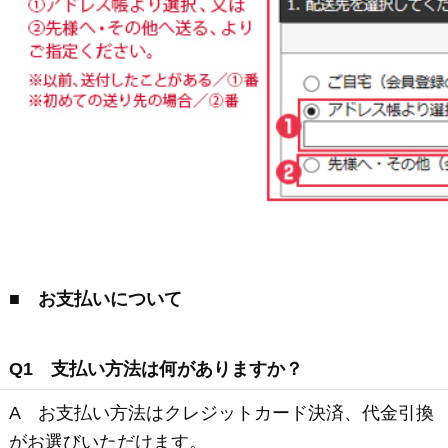
設定してください。
戻る
表示：スマートフォン｜
PC版
このサイトは、企業の実在証明と通信の暗号化のため、サ
イバートラストの
サーバ証明書
を導入しています。
Trusted Webシールをクリックして、検証結果をご確認いた
だけます。
大山ハム コーポレートサイト
特定商取引法に基づく表記
｜
よくある質問
プライバシーポリシー
｜
お問い合わせ