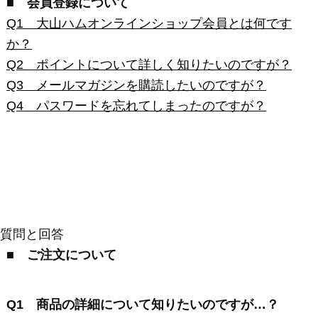
■ ご注文について
Q1 商品の詳細について知りたいのですが…？
A 各商品の詳細ページをご確認ください。また、大
山ハムオフィシャルサイトの商品情報ページにも詳
細を記載しております。
記載事項以外のご質問は、お問い合わせページ
からメールにてご確認ください。
Q2 商品の包装・「のし」はお願いできますか？
A 「ギフト」カテゴリー商品は対応させていただき
ます。ご注文フォームにてご選択ください。
「ご家庭用」カテゴリー商品は対応しておりま
せんので、通常の梱包（大山ハム ダンボール箱）で
の発送となります。
Q3 受注確認などのメールが届きません
A 以下の場合、大山ハムからのメールを正しく受信
できないことがあります。