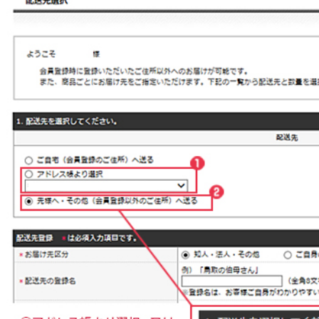
す。
・ポイントの付与 ポイントはお客様へご注文
商品の発送が完了したのち加算されます。※発送完
了当日以降になる場合もございますでのご了承くだ
さい。
・ポイントの確認 ログインの後「マイペー
ジ」画面よりご確認いただけます。
Q3 メールマガジンを購読したいのですが？
A メールマガジンの購読は「メルマガ新規登録」の
ページ、又はマイページの「会員情報の確認・変
更」のページからご登録ください。
Q4 パスワードを忘れてしまったのですが？
A ログイン画面から「パスワードをお忘れの方はこ
ちら」ボタンを押してください。
ご登録済みメールアドレス宛てへパスワードの
再設定に関するメールを送信いたします。
メールに記載されたURLを押して、呼び出し用
回答（秘密の質問）に回答後、新しいパスワードを