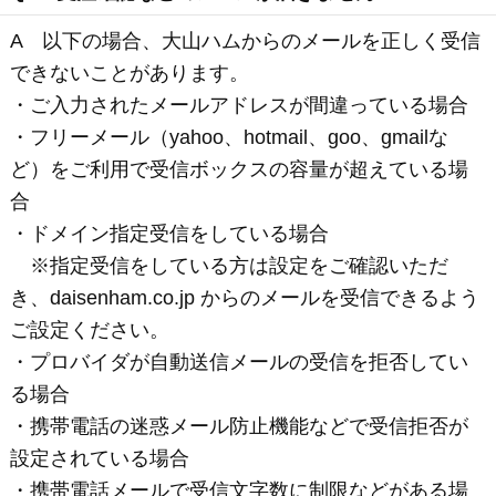
A 通常、ご注文をお受けした日からおよそ５～８日
ほど頂戴しております。
ご入力の際に、ご注文フォームの配送希望日時より
最短お届け日の確認・ご指定も可能です。
※ 年末年始、夏季休暇などの長期休暇はお届けに2週
間程度かかる場合がございます。
Q2 配送日時の指定はできますか？
A 配送日をご指定の場合は、お届け希望日を、ご注
文フォームにてご選択ください。
お届け時間につきましては以下の中からご指定いた
だけます。
※ 時間帯は午前中、14時～16時、16時～18時、18時
～20時、19時～21時よりご指定いただけます（離島
など一部の地域を除く）。
※ 地震・台風などの気象状況の影響により、ご指定
日到着に遅延が発生する場合がございます。あらか
じめご了承ください。
Q3 送料はいくらですか？