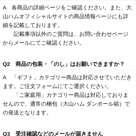
・ご入力されたメールアドレスが間違っている場合
・フリーメール（yahoo、hotmail、goo、gmailな
ど）をご利用で受信ボックスの容量が超えている場
合
・ドメイン指定受信をしている場合
※指定受信をしている方は設定をご確認いただ
き、daisenham.co.jp からのメールを受信できるよう
ご設定ください。
・プロバイダが自動送信メールの受信を拒否してい
る場合
・携帯電話の迷惑メール防止機能などで受信拒否が
設定されている場合
・携帯電話メールで受信文字数に制限などがある場
合
※携帯電話の設定方法などは取扱説明書または、
携帯電話会社までご確認くださいませ。
■ 配送について
Q1 何日くらいで届きますか？