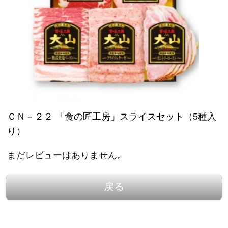
ＣＮ－２２ 「食の匠工房」スライスセット（5種入
り）
まだレビューはありません。
戻る
表示：スマートフォン｜
PC版
このサイトは、企業の実在証明と通信の暗号化のため、サ
イバートラストの
サーバ証明書
を導入しています。
Trusted Webシールをクリックして、検証結果をご確認いた
だけます。
大山ハム コーポレートサイト