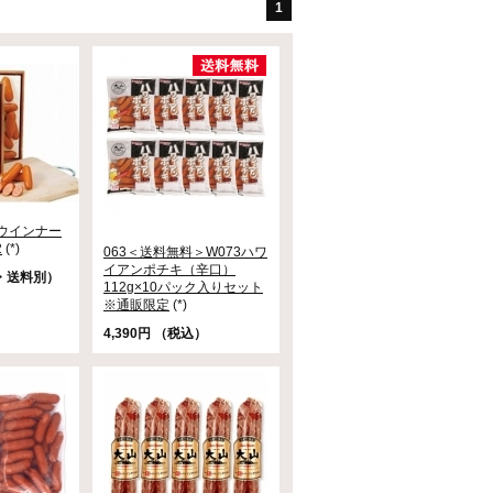
1
キウインナー
2
(*)
063＜送料無料＞W073ハワ
イアンポチキ（辛口）
込・送料別）
112g×10パック入りセット
※通販限定
(*)
4,390円 （税込）