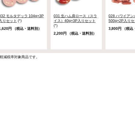
032 モルタデッラ 104g×3P
031 生ハム肩ロース（スラ
028 ハワイア
入りセット
(*)
イス）40g×3P入りセット
500g×2P入り
(*)
1,620円 （税込・送料別）
3,800円 （税
2,200円 （税込・送料別）
)は軽減税率対象商品です。