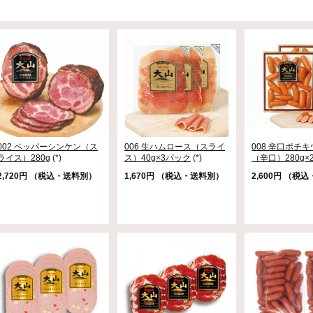
002 ペッパーシンケン（ス
006 生ハムロース（スライ
008 辛口ポチ
ライス）280g
(*)
ス）40g×3パック
(*)
（辛口）280g×
2,720円 （税込・送料別）
1,670円 （税込・送料別）
2,600円 （税