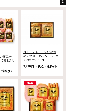
1
ＯＲ－２４ 「伝統の逸
品」ブロックハム・ベーコ
食の匠工房」
ン2種セット
(*)
（7種8品入
3,780円 （税込・送料別）
込・送料別）