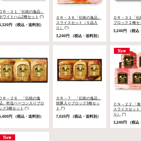
ＯＲ－２１「伝統の逸品」
ホワイトハム2種セット
(*)
ＯＲ－３６「伝統の逸品」
ＯＲ－３１「伝
スライスセット（５品入
ブロック２種セ
4,320円 （税込・送料別）
り）
(*)
3,240円 （税
3,240円 （税込・送料別）
ＯＲ－２６ 「伝統の逸
ＯＲ－７ 「伝統の逸品」
品」乾塩ベーコン入りブロ
焼豚入りブロック3種セッ
ＣＮ－２２ 「
ック3種セット
(*)
ト
(*)
スライスセット
り）
(*)
5,400円 （税込・送料別）
7,020円 （税込・送料別）
3,240円 （税