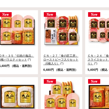
ＯＲ－３５「伝統の逸品」
ＣＮ－２７「食の匠工房」
ＣＮ－２４ 「
6種バラエティセット
(*)
ローストビーフ入りセット
スライスセット
（6種入り）
(*)
り）
(*)
5,400円 （税込・送料別）
6,480円 （税込・送料別）
5,400円 （税