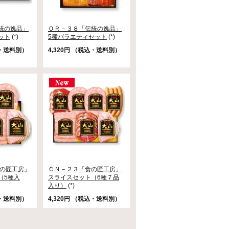
統の逸品」
ＯＲ－３８「伝統の逸品」
ット
(*)
5種バラエティセット
(*)
込・送料別）
4,320円 （税込・送料別）
食の匠工房」
ＣＮ－２３「食の匠工房」
（5種入
スライスセット（6種７品
入り）
(*)
込・送料別）
4,320円 （税込・送料別）