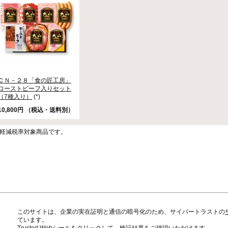
ＣＮ－２８「食の匠工房」
ローストビーフ入りセット
（7種入り）
(*)
10,800円 （税込・送料別）
)は軽減税率対象商品です。
このサイトは、企業の実在証明と通信の暗号化のため、サイバートラストの
ています。