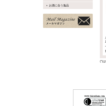
お酒に合う逸品
(*