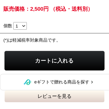
レビューを見る
この商品に関するお問い合わせ
豚もも肉を醤油ベースのタレで、こんがりと香
ばしく焼き上げました。スライスしてオードブ
ル、サラダに。またラーメンやチャーハンにと
幅広くご利用いただけます。
※新規会員登録していただくと、
すぐに当サイ
トで使える200ポイント進呈中
（1ポイント＝1
円）です！ぜひご利用ください。
＜焼豚＞340g
●内容量：340g
●原材料名：豚もも肉（チリ又はメキシコ）、し
ょうゆ、砂糖、食塩、みりん／カラメル色素、
キシロース、調味料（アミノ酸）、（一部に小
麦・大豆・豚肉を含む）
●賞味期限：製造日起算45日
●本製品に含まれるアレルギー物質：小麦・大