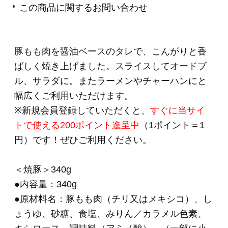
豆・豚肉
●商品の取り扱いについて
＊
こちらは要冷蔵商品
です。クール便でのお届
けになります。
品質保持のため、お届け後は
冷蔵庫（10℃以
下）で保存してください。
＊ご注文フォームにてご希望のお届け日時をご
指定いただけます。
＊こちらの商品は簡易包装での発送となりま
す。
のし掛け・包装は行っておりません。
＊＊＊＊＊＊＊＊＊＊＊＊＊＊＊＊＊＊＊＊＊
＊＊＊＊＊＊
・お知らせする原産地情報は2026年5月時点での
取り扱い実績に基づいた原産地を掲載しており
ます。
・原産地表示として「A国、B国」と複数国記載
しているのは、
“それら複数国の原材料を生産日により切り替え