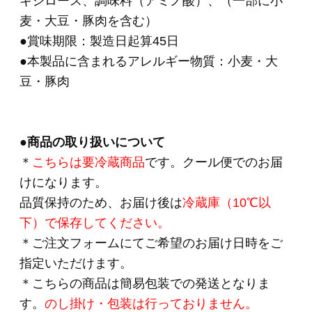
て使用している場合”と、
“複数国の原材料を混合している場合”がございま
す。
・原料事情により変更されることがあります。
あらかじめご了承の程、お願いいたします。
★焼豚を使ったお料理レシピはこちら
HOME
>
バラエティ （焼豚・その他）
>
003 焼
豚 340g
HOME
>
お弁当や普段の食卓のアクセントに
>
003
焼豚 340g
HOME
>
単品おとりよせ 2,000円～
>
003 焼豚
340g
HOME
>
単品おとりよせ
>
003 焼豚 340g