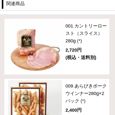
ギフトセレクション
食の匠工房シリーズ
伝統の逸品シリーズ
スペシャルメニュー
住所を知らなくても贈れるeギフト
送料無料セット
単品おとりよせ
ご自宅用セット
ハム・生ハム
ベーコン
ソーセージ・ドライソーセージ（サラミ）