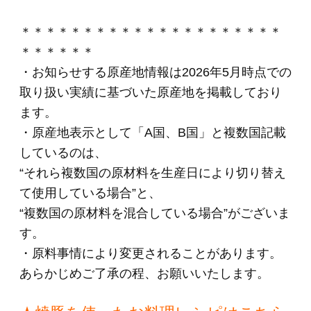
関連商品
001 カントリーロー
スト（スライス）
280g
(*)
2,720円
(税込・送料別)
009 あらびきポーク
ウインナー280g×2
パック
(*)
2,400円
(税込・送料別)
010 ベーコン（スラ
イス）500g
(*)