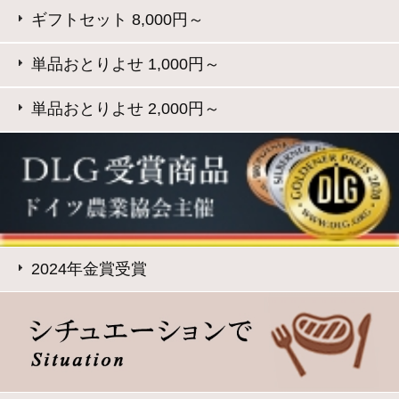
このサイトは、企業の実在証明と通信の暗号化のため、サ
イバートラストの
サーバ証明書
を導入しています。
Trusted Webシールをクリックして、検証結果をご確認いた
だけます。
大山ハム コーポレートサイト
特定商取引法に基づく表記
｜
よくある質問
プライバシーポリシー
｜
お問い合わせ
Copyright © Daisenham INC all rights reserved.