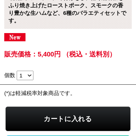
カートに入れる
住所を知らない相手にeギフトで贈る
のeギフトとは？
レビューを見る
この商品に関するお問い合わせ
豚ロース肉を熟成させ、引き出された肉の旨み
と芳醇な香り、肉本来の食感が特徴の熟成ロー
スハム、お料理に使いやすいスライスタイプの
熟成乾塩ベーコンや、信州味噌がたっぷりの特
製ダレに漬け込み香ばしく焼き上げた味噌焼豚
など、6種のおいしさを詰め込んだバラエティセ
ットです。
※新規会員登録していただくと、
すぐに当サイ