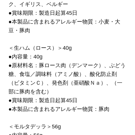
●賞味期限：製造日起算30日
●本製品に含まれるアレルギー物質：豚肉
●商品の取り扱いについて
＊
こちらは要冷蔵商
品
です。クール便でのお届けになります。
品質保持のため、お届け後は
冷蔵庫（10℃以
下）で保存してください。
＊ご注文フォームにてご希望のお届け日時をご
指定いただけます。
＊＊＊＊＊＊＊＊＊＊＊＊＊＊＊＊＊＊＊＊＊
＊＊＊＊＊＊
・お知らせする原産地情報は2026年4月時点での
取り扱い実績に基づいた原産地を掲載しており
ます。
・原産地表示として「A国、B国」と複数国記載
しているのは、
“それら複数国の原材料を生産日により切り替え
て使用している場合”と、
“複数国の原材料を混合している場合”がございま
す。