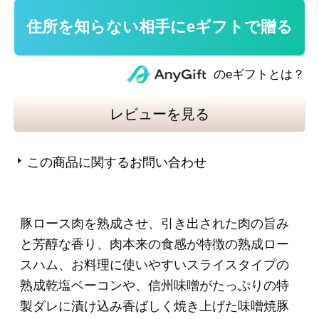
トで使える200ポイント進呈中！
（1ポイント＝1
円）です。ぜひご利用ください。
＜ローストポーク＞350g
●内容量：350g
●原材料名：豚ロース肉（チリ）、食塩、砂糖、
香辛料／リン酸塩（Ｎａ）、調味料（アミノ
酸）、酸化防止剤（ビタミンＣ）、発色剤（亜
硝酸Ｎａ）、（一部に豚肉を含む）
●賞味期限：製造日起算45日
●本製品に含まれるアレルギー物質：豚肉
＜熟成乾塩ベーコン＞80g
●内容量：80g
●原材料名：豚ばら肉（輸入）、食塩、香辛料／
酸化防止剤（ビタミンＣ）、発色剤（亜硝酸Ｎ
ａ）、（一部に豚肉を含む）
●輸入の原産国：フランス、デンマーク、メキシ
コ、チリ
●賞味期限：製造日起算40日
●本製品に含まれるアレルギー物質：豚肉