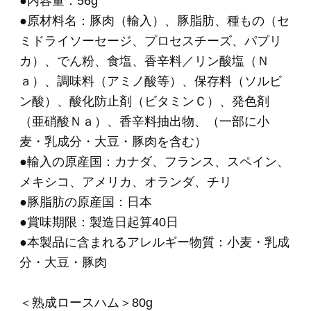
・原料事情により変更されることがあります。
あらかじめご了承の程、お願いいたします。
HOME
>
ギフトセット 5,000円～
>
ＯＲ－３５「伝
統の逸品」6種バラエティセット
HOME
>
ギフトセレクション
>
ＯＲ－３５「伝統
の逸品」6種バラエティセット
HOME
>
伝統の逸品シリーズ
>
ＯＲ－３５「伝統
の逸品」6種バラエティセット
HOME
>
住所を知らなくても贈れるeギフト
>
ＯＲ
－３５「伝統の逸品」6種バラエティセット
関連商品