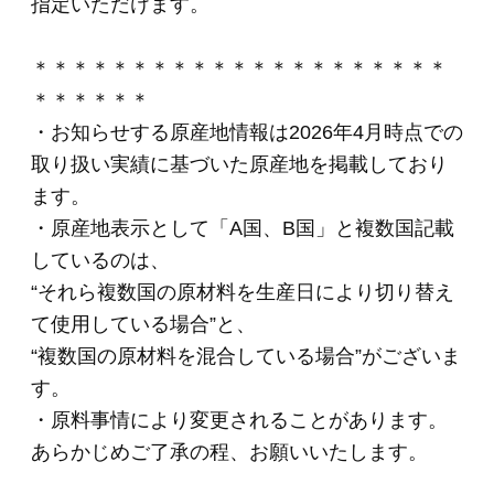
セット
(*)
5,400円
(税込・送料別)
ＯＲ－７ 「伝統の
逸品」焼豚入りブロ
ック3種セット
(*)
7,020円
(税込・送料別)
(*)は軽減税率対象商品です。
商品を探す
ギフトセレクション