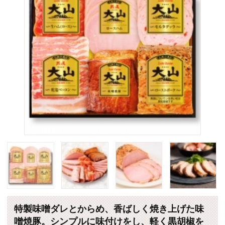
特製味噌ダレとからめ、香ばしく焼き上げた味
噌焼豚。シンプルに味付けをし、軽く黒胡椒を
ふり焼き上げたローストポーク、スモークの香
り豊かな生ハムなど、6種のバラエティセットで
す。
販売価格：5,400円 （税込・送料別）
個数
(*)は軽減税率対象商品です。