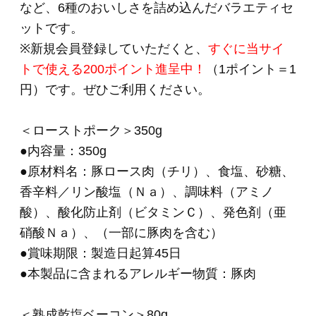
＜味噌焼豚＞200g
●内容量：200g
●原材料名：豚ばら肉（輸入）、米みそ、砂糖、
食塩、しょうゆ、はちみつ、（一部に小麦・大
豆・豚肉を含む）
●輸入の原産国：フランス、スペイン、デンマー
ク、イギリス、ベルギー
●賞味期限：製造日起算45日
●本製品に含まれるアレルギー物質：小麦・大
豆・豚肉
＜生ハム（ロース）＞40g
●内容量：40g
●原材料名：豚ロース肉（デンマーク）、ぶどう
糖、食塩／調味料（アミノ酸）、酸化防止剤
（ビタミンＣ）、発色剤（亜硝酸Ｎａ）、（一
部に豚肉を含む）
●賞味期限：製造日起算45日
●本製品に含まれるアレルギー物質：豚肉
＜モルタデッラ＞56g