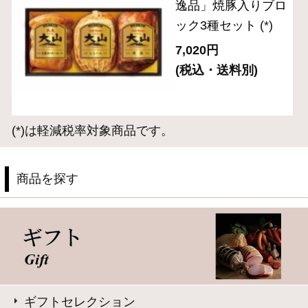
このサイトは、企業の実在証明と通信の暗号化のため、サ
イバートラストの
サーバ証明書
を導入しています。
Trusted Webシールをクリックして、検証結果をご確認いた
だけます。
大山ハム コーポレートサイト
特定商取引法に基づく表記
｜
よくある質問
プライバシーポリシー
｜
お問い合わせ
ギフトをお探しですか？
Copyright © Daisenham INC all rights reserved.
eギフトで
贈る