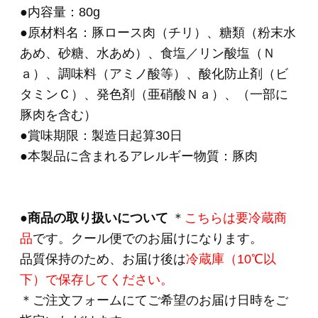
ＣＮ－２４ 「食の
匠工房」スライスセ
ット（7種8品入り）
(*)
5,400円
(税込・送料別)
ＣＮ－２７「食の匠
工房」ローストビー
フ入りセット（6種
入り）
(*)
6,480円
(税込・送料別)
ＯＲ－２６ 「伝統
の逸品」乾塩ベーコ
ン入りブロック3種