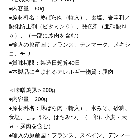
●内容量：56g
●原材料名：豚肉（輸入）、豚脂肪、種もの（セ
ミドライソーセージ、プロセスチーズ、パプリ
カ）、でん粉、食塩、香辛料／リン酸塩（Ｎ
ａ）、調味料（アミノ酸等）、保存料（ソルビ
ン酸）、酸化防止剤（ビタミンＣ）、発色剤
（亜硝酸Ｎａ）、香辛料抽出物、（一部に小
麦・乳成分・大豆・豚肉を含む）
●輸入の原産国：カナダ、フランス、スペイン、
メキシコ、アメリカ、オランダ、チリ
●豚脂肪の原産国：日本
●賞味期限：製造日起算40日
●本製品に含まれるアレルギー物質：小麦・乳成
分・大豆・豚肉
＜熟成ロースハム＞80g
●内容量：80g
●原材料名：豚ロース肉（チリ）、糖類（粉末水
あめ、砂糖、水あめ）、食塩／リン酸塩（Ｎ
ａ）、調味料（アミノ酸等）、酸化防止剤（ビ
タミンＣ）、発色剤（亜硝酸Ｎａ）、（一部に
豚肉を含む）