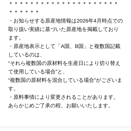
ＣＮ－２７「食の匠
工房」ローストビー
フ入りセット（6種
入り）
(*)
6,480円
(税込・送料別)
ＯＲ－３５「伝統の
逸品」6種バラエテ
ィセット
(*)
5,400円
(税込・送料別)
ＯＲ－７ 「伝統の
逸品」焼豚入りブロ
ック3種セット
(*)