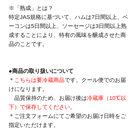
統の逸品」乾塩ベーコン入りブロック3種セット
HOME
>
伝統の逸品シリーズ
>
ＯＲ－２６ 「伝
統の逸品」乾塩ベーコン入りブロック3種セット
HOME
>
住所を知らなくても贈れるeギフト
>
ＯＲ
－２６ 「伝統の逸品」乾塩ベーコン入りブロッ
ク3種セット
関連商品
ＣＮ－２４ 「食の
匠工房」スライスセ
ット（7種8品入り）
(*)
5,400円
(税込・送料別)