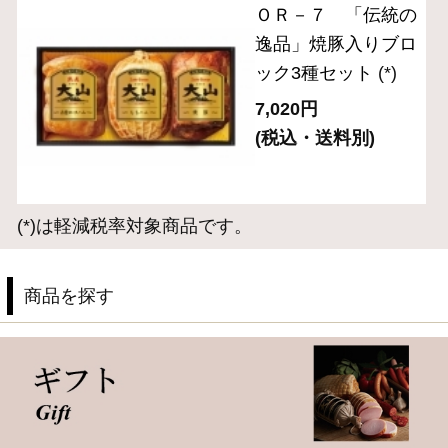
サイト内検索
表示：スマートフォン｜
PC版
このサイトは、企業の実在証明と通信の暗号化のため、サ
イバートラストの
サーバ証明書
を導入しています。
Trusted Webシールをクリックして、検証結果をご確認いた
だけます。
大山ハム コーポレートサイト
特定商取引法に基づく表記
｜
よくある質問
プライバシーポリシー
｜
お問い合わせ
ギフトをお探しですか？