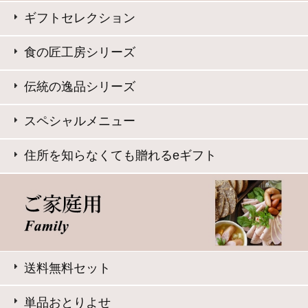
Copyright © Daisenham INC all rights reserved.
eギフトで
贈る