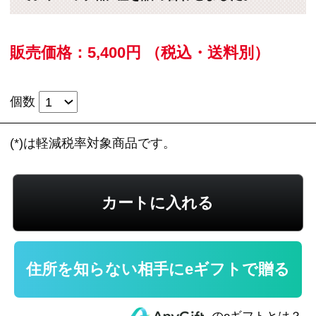
住所を知らない相手にeギフトで贈る
のeギフトとは？
レビューを見る
この商品に関するお問い合わせ
豚ロース肉を熟成させ、一本一本丁寧に糸で巻
いてスモークした熟成糸巻ロースハム、料理素
材としても大変重宝する熟成乾塩ベーコン（以
上2024年DLG金賞受賞）に、あっさりしたもも
ハムを詰め合わせました。お好みの厚さにスラ
イスしてお召し上がりください。
※新規会員登録していただくと、
すぐに当サイ
トで使える200ポイント進呈中
（1ポイント＝1
円）です！ぜひご利用ください。
＜熟成糸巻ロースハム＞320g ◎2024年DLG金
賞受賞