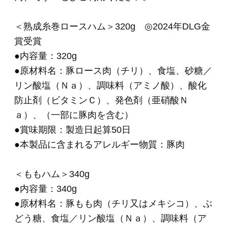
酸化防止剤（ビタミンＣ）、発色剤（亜硝酸Ｎ
ａ）、（一部に豚肉を含む）
●輸入の原産国：フランス、デンマーク、メキシ
コ、チリ
●賞味期限：製造日起算45日
●本製品に含まれるアレルギー物質：豚肉
※「熟成」とは？
特定JAS規格に基づいて、ハムは7日間以上、ベ
ーコンは5日間以上、ソーセージは3日間以上熟
成することにより、特有の風味を醸成させた商
品のことです。
●商品の取り扱いについて
＊
こちらは要冷蔵商品
です。クール便でのお届
けになります。
品質保持のため、お届け後は
冷蔵庫（10℃以
下）で保存してください。
＊ご注文フォームにてご希望のお届け日時をご
指定いただけます。