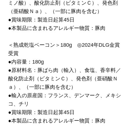
＊＊＊＊＊＊＊＊＊＊＊＊＊＊＊＊＊＊＊＊＊
＊＊＊＊＊＊
・お知らせする原産地情報は2026年4月時点での
取り扱い実績に基づいた原産地を掲載しており
ます。
・原産地表示として「A国、B国」と複数国記載
しているのは、
“それら複数国の原材料を生産日により切り替え
て使用している場合”と、
“複数国の原材料を混合している場合”がございま
す。
・原料事情により変更されることがあります。
あらかじめご了承の程、お願いいたします。
HOME
>
ギフトセット 5,000円～
>
ＯＲ－２６
「伝統の逸品」乾塩ベーコン入りブロック3種セ
ット
HOME
>
ギフトセレクション
>
ＯＲ－２６ 「伝