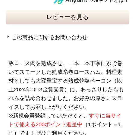
●内容量：320g
●原材料名：豚ロース肉（チリ）、食塩、砂糖／
リン酸塩（Ｎａ）、調味料（アミノ酸）、酸化
防止剤（ビタミンＣ）、発色剤（亜硝酸Ｎ
ａ）、（一部に豚肉を含む）
●賞味期限：製造日起算50日
●本製品に含まれるアレルギー物質：豚肉
＜ももハム＞340g
●内容量：340g
●原材料名：豚もも肉（チリ又はメキシコ）、ぶ
どう糖、食塩／リン酸塩（Ｎａ）、調味料（ア
ミノ酸）、酸化防止剤（ビタミンＣ）、発色剤
（亜硝酸Ｎａ）、（一部に豚肉を含む）
●賞味期限：製造日起算45日
●本製品に含まれるアレルギー物質：豚肉
＜熟成乾塩ベーコン＞180g ◎2024年DLG金賞
受賞
●内容量：180g
●原材料名：豚ばら肉（輸入）、食塩、香辛料／