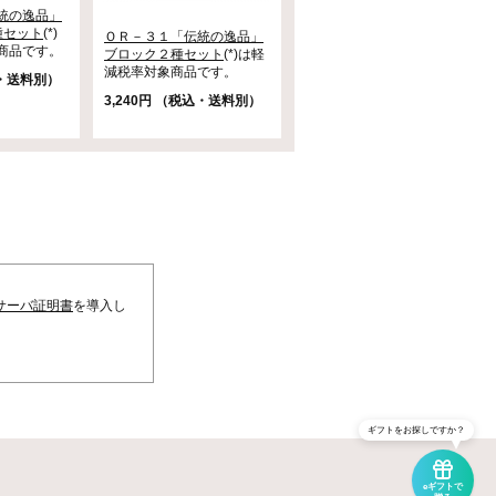
統の逸品」
種セット
(*)
ＯＲ－３１「伝統の逸品」
商品です。
ブロック２種セット
(*)は軽
減税率対象商品です。
込・送料別）
3,240円 （税込・送料別）
サーバ証明書
を導入し
ギフトをお探しですか？
eギフトで