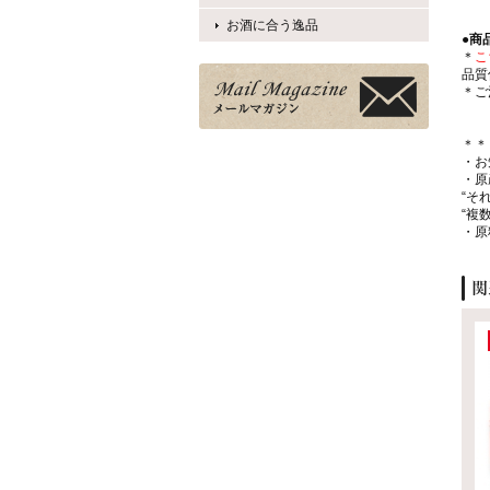
お酒に合う逸品
●商
＊
こ
品質
＊ご
＊＊
・お
・原
“そ
“複
・原