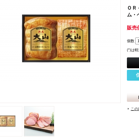
ＯＲ
ム・ベ
販売
個数
(*)
この