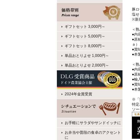
豚ロ
塩せ
※新
ギフトセット 3,000円～
＜熟
●内
ギフトセット 5,000円～
●原
ａ）
ギフトセット 8,000円～
●賞
●本
単品おとりよせ 1,000円～
＜熟
単品おとりよせ 2,000円～
●内
●原
●輸
●賞
●本
2024年金賞受賞
※「
特定
ソー
お手軽にサラダやサンドイッチに
お弁当や普段の食卓のアクセント
に