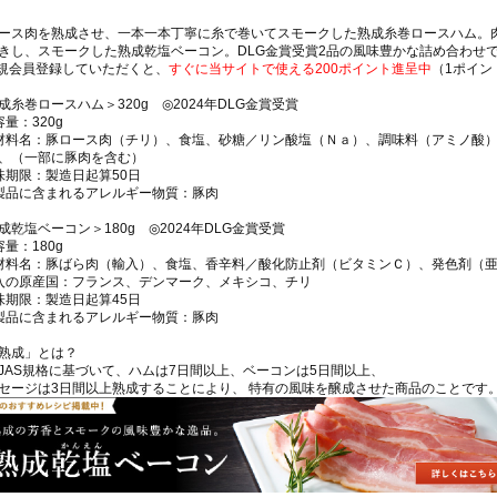
ース肉を熟成させ、一本一本丁寧に糸で巻いてスモークした熟成糸巻ロースハム。
きし、スモークした熟成乾塩ベーコン。DLG金賞受賞2品の風味豊かな詰め合わせ
規会員登録していただくと、
すぐに当サイトで使える200ポイント進呈中
（1ポイン
成糸巻ロースハム＞320g ◎2024年DLG金賞受賞
容量：320g
材料名：豚ロース肉（チリ）、食塩、砂糖／リン酸塩（Ｎａ）、調味料（アミノ酸
、（一部に豚肉を含む）
味期限：製造日起算50日
製品に含まれるアレルギー物質：豚肉
成乾塩ベーコン＞180g ◎2024年DLG金賞受賞
容量：180g
材料名：豚ばら肉（輸入）、食塩、香辛料／酸化防止剤（ビタミンＣ）、発色剤（
入の原産国：フランス、デンマーク、メキシコ、チリ
味期限：製造日起算45日
製品に含まれるアレルギー物質：豚肉
熟成」とは？
JAS規格に基づいて、ハムは7日間以上、ベーコンは5日間以上、
セージは3日間以上熟成することにより、 特有の風味を醸成させた商品のことです