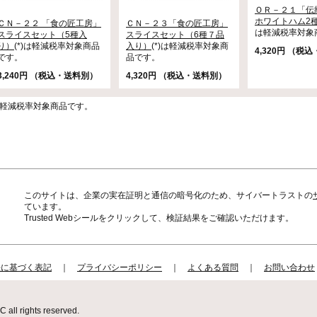
ＯＲ－２１「伝
ホワイトハム2
ＣＮ－２２ 「食の匠工房」
ＣＮ－２３「食の匠工房」
は軽減税率対象
スライスセット（5種入
スライスセット（6種７品
り）
(*)は軽減税率対象商品
入り）
(*)は軽減税率対象商
4,320円 （税
です。
品です。
3,240円 （税込・送料別）
4,320円 （税込・送料別）
)は軽減税率対象商品です。
このサイトは、企業の実在証明と通信の暗号化のため、サイバートラストの
ています。
Trusted Webシールをクリックして、検証結果をご確認いただけます。
法に基づく表記
｜
プライバシーポリシー
｜
よくある質問
｜
お問い合わせ
all rights reserved.