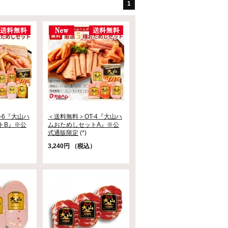
1
-6『大山ハ
＜送料無料＞OT-4『大山ハ
トB』※公
ムおためしセットA』※公
式通販限定
(*)
）
3,240円 （税込）