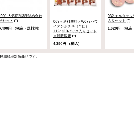
J001 人気商品3種詰め合わ
032 モルタデッラ
せセット
(*)
入りセット
(*)
063＜送料無料＞W073ハワ
イアンポチキ（辛口）
6,400円 （税込・送料別）
1,620円 （税
112g×10パック入りセット
※通販限定
(*)
4,390円 （税込）
)は軽減税率対象商品です。