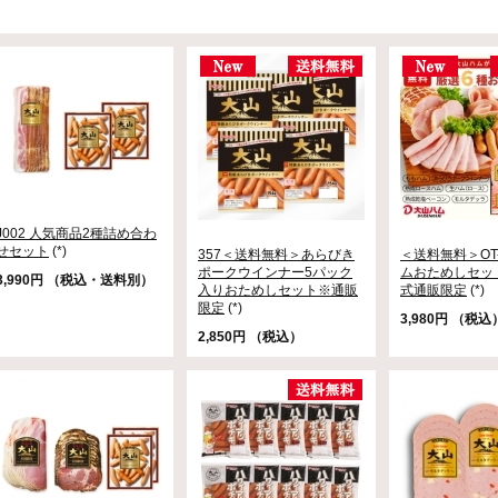
J002 人気商品2種詰め合わ
せセット
(*)
357＜送料無料＞あらびき
＜送料無料＞OT
ポークウインナー5パック
ムおためしセッ
3,990円 （税込・送料別）
入りおためしセット※通販
式通販限定
(*)
限定
(*)
3,980円 （税込
2,850円 （税込）