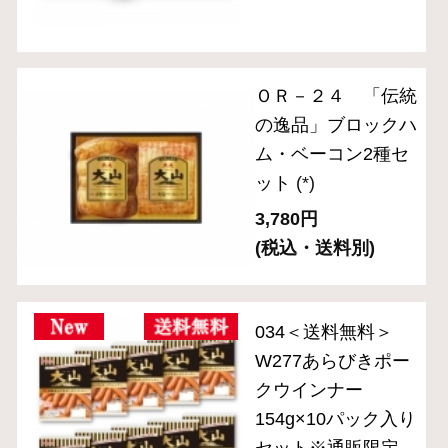
ためしセット※通販
限定
(*)
2,850円
(税込)
ＯＲ－２１「伝統の
逸品」ホワイトハム
2種セット
(*)
4,320円
(税込・送料別)
＜送料無料＞OT-
6『大山ハムおため
しセットB』※公式
通販限定
(*)
3,980円
(税込)