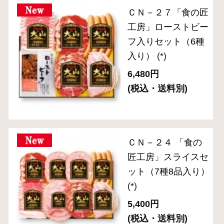
ＯＲ－２４ 「伝統
の逸品」ブロックハ
ム・ベーコン2種セ
ット
(*)
3,780円
(税込・送料別)
034＜送料無料＞
W277あらびきポー
クウインナー
154g×10パック入り
セット※通販限定
(*)
4,390円
(税込)
357＜送料無料＞あ
らびきポークウイン
ナー5パック入りお