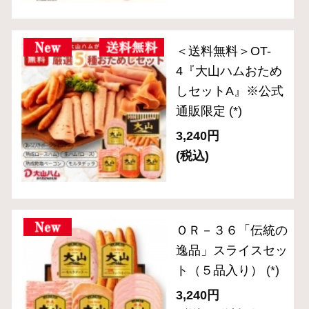
(税込・送料別)
ＯＲ－７ 「伝統の
逸品」焼豚入りブロ
ック3種セット
(*)
7,020円
(税込・送料別)
ＣＮ－２２ 「食の
匠工房」スライスセ
ット（5種入り）
(*)
3,240円
(税込・送料別)
ＣＮ－２３「食の匠
工房」スライスセッ