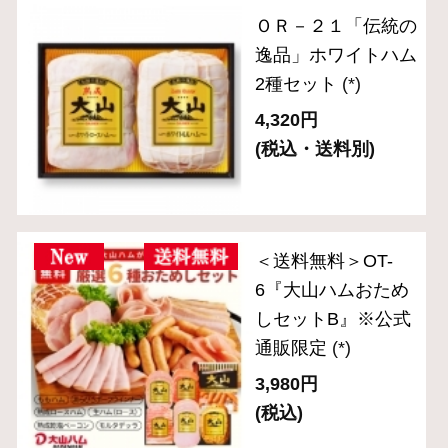
セット
(*)
3,240円
(税込・送料別)
ＯＲ－３８「伝統の
逸品」5種バラエテ
ィセット
(*)
4,320円
(税込・送料別)
ＯＲ－２６ 「伝統
の逸品」乾塩ベーコ
ン入りブロック3種
セット
(*)
5,400円