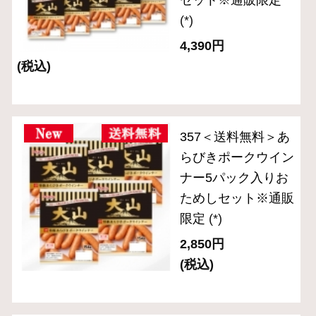
＜送料無料＞OT-
4『大山ハムおため
しセットA』※公式
通販限定
(*)
3,240円
(税込)
ＯＲ－３６「伝統の
逸品」スライスセッ
ト（５品入り）
(*)
3,240円
(税込・送料別)
ＯＲ－３１「伝統の
逸品」ブロック２種