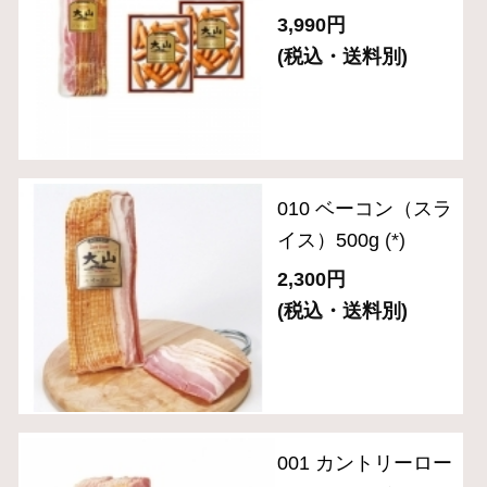
010 ベーコン（スラ
イス）500g
(*)
2,300円
(税込・送料別)
001 カントリーロー
スト（スライス）
280g
(*)
2,720円
(税込・送料別)
ＯＲ－３５「伝統の
逸品」6種バラエテ
ィセット
(*)
5,400円
(税込・送料別)