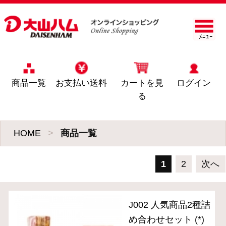
ﾒﾆｭｰ
商品一覧
お支払い送料
カートを見
ログイン
る
HOME
>
商品一覧
1
2
次へ
J002 人気商品2種詰
め合わせセット
(*)
3,990円
(税込・送料別)