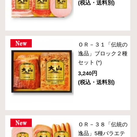
ト（6種７品入り）
(*)
4,320円
(税込・送料別)
ＣＮ－２８「食の匠
工房」ローストビー
フ入りセット （7種
入り）
(*)
10,800円
(税込・送料別)
(*)は軽減税率対象商品です。
1
2
次へ
商品を探す