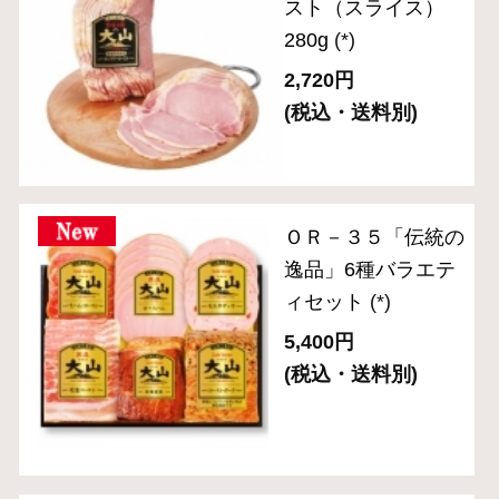
ＣＮ－２７「食の匠
工房」ローストビー
フ入りセット（6種
入り）
(*)
6,480円
(税込・送料別)
ＣＮ－２４ 「食の
匠工房」スライスセ
ット（7種8品入り）
(*)
5,400円
(税込・送料別)