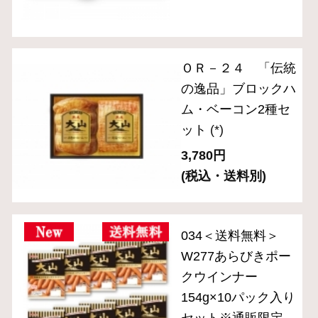
ためしセット※通販
限定
(*)
2,850円
(税込)
ＯＲ－２１「伝統の
逸品」ホワイトハム
2種セット
(*)
4,320円
(税込・送料別)
＜送料無料＞OT-
6『大山ハムおため
しセットB』※公式
通販限定
(*)
3,980円
(税込)