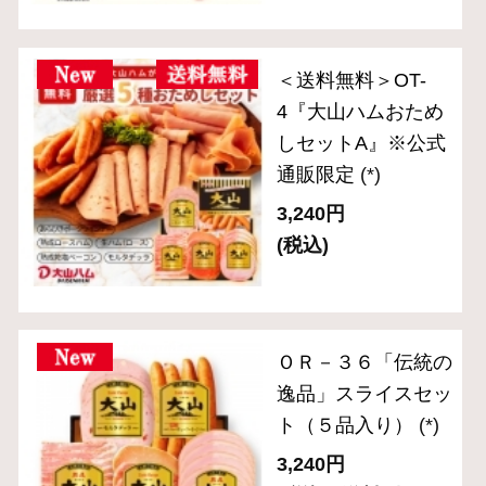
(税込・送料別)
ＯＲ－７ 「伝統の
逸品」焼豚入りブロ
ック3種セット
(*)
7,020円
(税込・送料別)
ＣＮ－２２ 「食の
匠工房」スライスセ
ット（5種入り）
(*)
3,240円
(税込・送料別)
ＣＮ－２３「食の匠
工房」スライスセッ