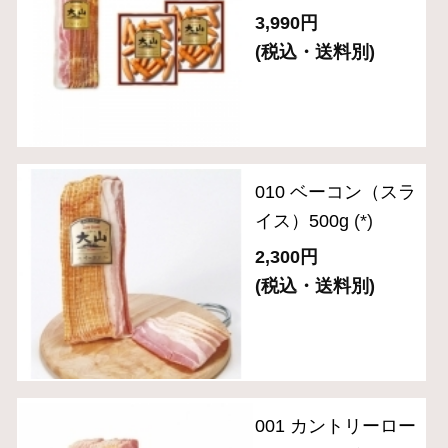
010 ベーコン（スラ
イス）500g
(*)
2,300円
(税込・送料別)
001 カントリーロー
スト（スライス）
280g
(*)
2,720円
(税込・送料別)
ＯＲ－３５「伝統の
逸品」6種バラエテ
ィセット
(*)
5,400円
(税込・送料別)