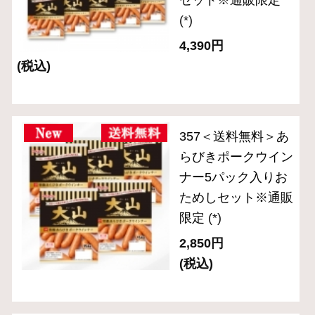
＜送料無料＞OT-
4『大山ハムおため
しセットA』※公式
通販限定
(*)
3,240円
(税込)
ＯＲ－３６「伝統の
逸品」スライスセッ
ト（５品入り）
(*)
3,240円
(税込・送料別)
ＯＲ－３１「伝統の
逸品」ブロック２種