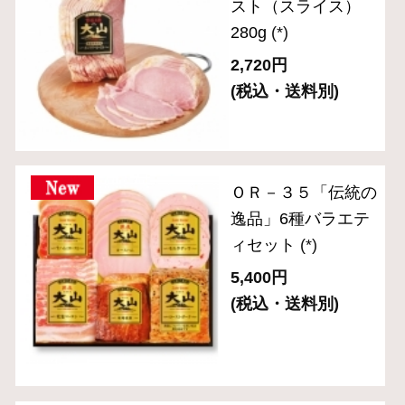
ＣＮ－２７「食の匠
工房」ローストビー
フ入りセット（6種
入り）
(*)
6,480円
(税込・送料別)
ＣＮ－２４ 「食の
匠工房」スライスセ
ット（7種8品入り）
(*)
5,400円
(税込・送料別)