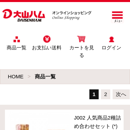
ﾒﾆｭｰ
商品一覧
お支払い送料
カートを見
ログイン
る
HOME
>
商品一覧
1
2
次へ
J002 人気商品2種詰
め合わせセット
(*)
3,990円
(税込・送料別)