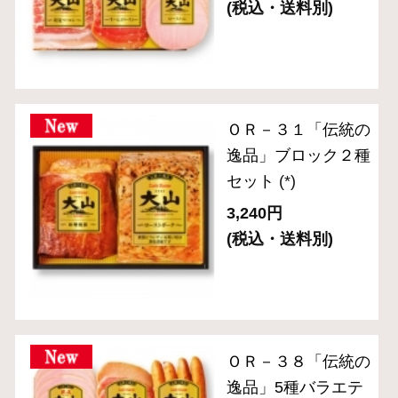
ト（6種７品入り）
(*)
4,320円
(税込・送料別)
ＣＮ－２８「食の匠
工房」ローストビー
フ入りセット （7種
入り）
(*)
10,800円
(税込・送料別)
(*)は軽減税率対象商品です。
1
2
次へ
商品を探す