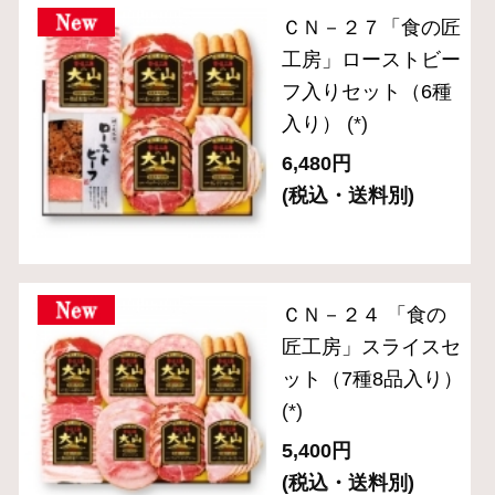
ＯＲ－２４ 「伝統
の逸品」ブロックハ
ム・ベーコン2種セ
ット
(*)
3,780円
(税込・送料別)
034＜送料無料＞
W277あらびきポー
クウインナー
154g×10パック入り
セット※通販限定
(*)
4,390円
(税込)
357＜送料無料＞あ
らびきポークウイン
ナー5パック入りお