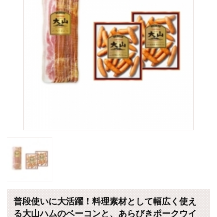
普段使いに大活躍！料理素材として幅広く使え
る大山ハムのベーコンと、あらびきポークウイ
ンナー2種のお得なまとめ買いセットです。
販売価格：3,990円 （税込・送料別）
個数
(*)は軽減税率対象商品です。
カートに入れる