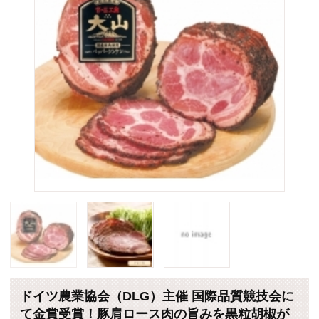
ドイツ農業協会（DLG）主催 国際品質競技会に
て金賞受賞！豚肩ロース肉の旨みを黒粒胡椒が
引き立てた大人の味わい。大山ハムを代表する
人気商品です。
販売価格：2,720円 （税込・送料別）
個数
(*)は軽減税率対象商品です。
カートに入れる