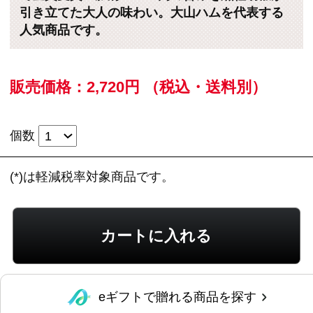
eギフトで贈れる商品を探す
レビューを見る
この商品に関するお問い合わせ
豚肩ロース肉を黒粒胡椒でまぶし、オーブンで
香ばしく焼き上げました。スパイシーでジュー
シーな味わいはサラダやサンドイッチに最適で
す。おいしい厚さにスライスしてありますの
で、サラダやオードブルが手早くできます。
※新規会員登録していただくと、
すぐに当サイ
トで使える200ポイント進呈中
（1ポイント＝1
円）です！ぜひご利用ください。
＜ペッパーシンケン＞280g
●内容量：280g
●原材料名：豚肩ロース肉（国産）、糖類（粉末
水あめ、砂糖）、黒コショウ、食塩／リン酸塩