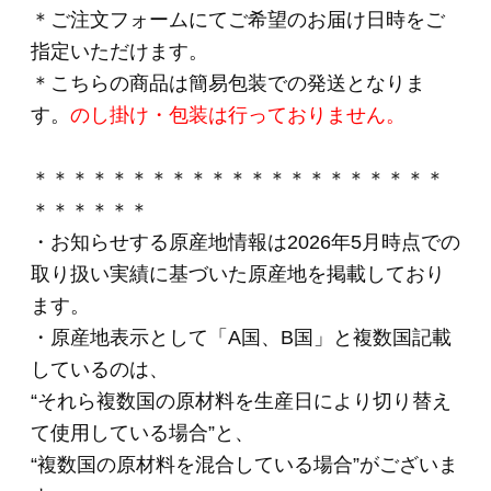
シンケン（スライス）280g
HOME
>
2024年金賞受賞
>
002 ペッパーシンケン
（スライス）280g
HOME
>
単品おとりよせ
>
002 ペッパーシンケン
（スライス）280g
HOME
>
ハム・生ハム
>
002 ペッパーシンケン
（スライス）280g
関連商品
001 カントリーロー
スト（スライス）
280g
(*)
2,720円
(税込・送料別)