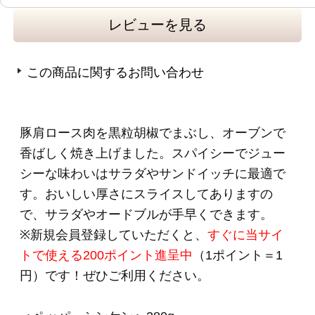
（Ｎａ）、調味料（アミノ酸）、酸化防止剤
（ビタミンＣ）、発色剤（亜硝酸Ｎａ）、（一
部に豚肉を含む）
●賞味期限：製造日起算40日
●本製品に含まれるアレルギー物質：豚肉
●商品の取り扱いについて
＊
こちらは要冷蔵商品
です。クール便でのお届
けになります。
品質保持のため、お届け後は
冷蔵庫（10℃以
下）で保存してください。
＊ご注文フォームにてご希望のお届け日時をご
指定いただけます。
＊こちらの商品は簡易包装での発送となりま
す。
のし掛け・包装は行っておりません。
＊＊＊＊＊＊＊＊＊＊＊＊＊＊＊＊＊＊＊＊＊
＊＊＊＊＊＊
・お知らせする原産地情報は2026年5月時点での
取り扱い実績に基づいた原産地を掲載しており