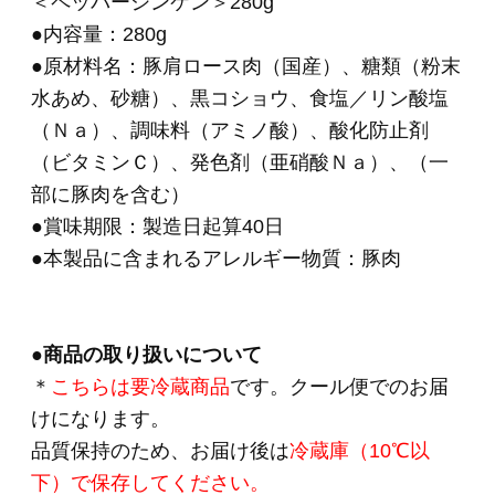
ます。
・原産地表示として「A国、B国」と複数国記載
しているのは、
“それら複数国の原材料を生産日により切り替え
て使用している場合”と、
“複数国の原材料を混合している場合”がございま
す。
・原料事情により変更されることがあります。
あらかじめご了承の程、お願いいたします。
★ペッパーシンケンを使ったおすすめ
レシピはこちら
HOME
>
お手軽にサラダやサンドイッチに
>
002
ペッパーシンケン（スライス）280g
HOME
>
お酒に合う逸品
>
002 ペッパーシンケン
（スライス）280g
HOME
>
単品おとりよせ 2,000円～
>
002 ペッパー