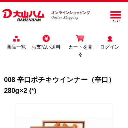
ﾒﾆｭｰ
商品一覧
お支払い送料
カートを見
ログイン
る
008 辛口ポチキウインナー（辛口）
280g×2 (*)