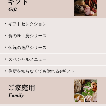
表示：スマートフォン｜
PC版
このサイトは、企業の実在証明と通信の暗号化のため、サ
イバートラストの
サーバ証明書
を導入しています。
Trusted Webシールをクリックして、検証結果をご確認いた
だけます。
大山ハム コーポレートサイト
特定商取引法に基づく表記
｜
よくある質問
プライバシーポリシー
｜
お問い合わせ
Copyright © Daisenham INC all rights reserved.