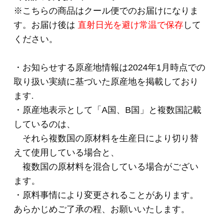
ンサラミ 90g 5本セット
HOME
>
単品おとりよせ
>
026 ハワイアンサラミ
90g 5本セット
関連商品
008 辛口ポチキウイ
ンナー（辛口）
280g×2
(*)
2,600円
(税込・送料別)
009 あらびきポーク
ウインナー280g×2
パック
(*)
2,400円