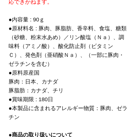
それら複数国の原材料を生産日により切り替
えて使用している場合と、
複数国の原材料を混合している場合がござい
ます。
・原料事情により変更されることがあります。
あらかじめご了承の程、お願いいたします。
※新規会員登録していただくと、
すぐに当サイ
トで使える200ポイント進呈中！
（1ポイント＝1
円）です。ぜひご利用ください。
HOME
>
ソーセージ・ドライソーセージ（サラ
ミ）
>
026 ハワイアンサラミ 90g 5本セット
HOME
>
お酒に合う逸品
>
026 ハワイアンサラミ
90g 5本セット
HOME
>
単品おとりよせ 2,000円～
>
026 ハワイア