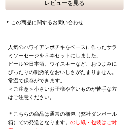
●原材料名 : 豚肉、豚脂肪、香辛料、食塩、糖類
（砂糖、粉末水あめ）／リン酸塩（Ｎａ）、調
味料（アミノ酸）、酸化防止剤（ビタミン
Ｃ）、発色剤（亜硝酸Ｎａ）、（一部に豚肉・
ゼラチンを含む）
●原料原産国
豚肉：日本、カナダ
豚脂肪：カナダ、チリ
●賞味期限 : 180日
●本製品に含まれるアレルギー物質：豚肉、ゼラ
チン
●商品の取り扱いについて
※こちらの商品はクール便でのお届けになりま
す。お届け後は
直射日光を避け常温で保存
して
ください。
・お知らせする原産地情報は2024年1月時点での
取り扱い実績に基づいた原産地を掲載しており
ます.
・原産地表示として「A国、B国」と複数国記載
しているのは、