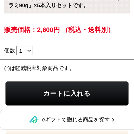
eギフトで贈れる商品を探す
レビューを見る
この商品に関するお問い合わせ
人気のハワイアンポチキをベースに作ったサラ
ミソーセージを５本セットにしました。
ビールや日本酒、ウイスキーなど、おつまみに
ぴったりの刺激的なおいしさがたまりません。
常温で保存ができます。
＜ご注意＞小さいお子様や辛いものが苦手な方
はご注意ください。
＊こちらの商品は通常の梱包（弊社ダンボール
箱）での発送となります。
のし紙・包装はご対
応できかねます。
●内容量 : 90ｇ